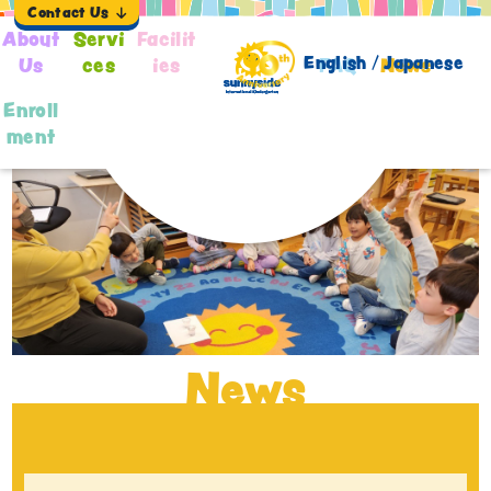
Contact Us
About
Servi
Facilit
English /
Japanese
Us
ces
ies
FAQ
News
Enroll
ment
News