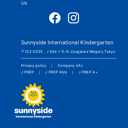
Us
Sunnyside International Kindergarten
〒152-0035 J Site 1-5−6 Jiyugaoka Meguro,Tokyo
Privacy policy
｜
Company info
J PREP
｜
J PREP Kids
｜
J PREP A+