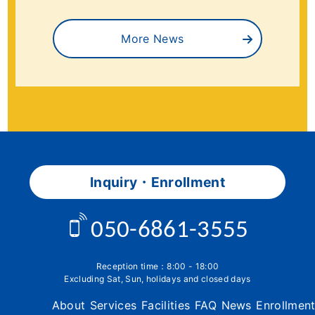
More News
Inquiry・Enrollment
050-6861-3555
Reception time：8:00 - 18:00
Excluding Sat, Sun, holidays and closed days
About
Services
Facilities
FAQ
News
Enrollmen