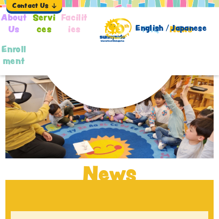
Contact Us
About
Servi
Facilit
English /
Japanese
Us
ces
ies
FAQ
News
Enroll
ment
News