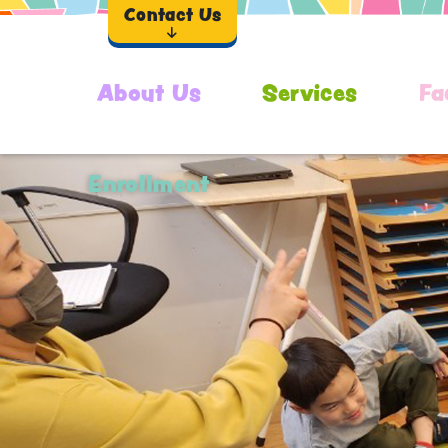
Contact Us
About Us
Services
Fa
Enrollment