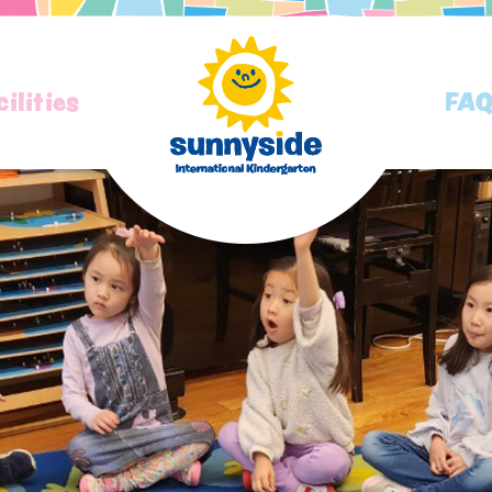
cilities
FA