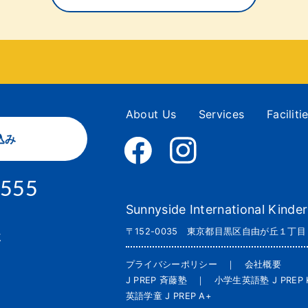
About Us
Services
Faciliti
込み
3555
Sunnyside International Kinde
〒152-0035 東京都目黒区自由が丘１丁目
く
プライバシーポリシー
｜
会社概要
J PREP 斉藤塾
｜
小学生英語塾 J PREP K
英語学童 J PREP A+