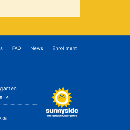
es
FAQ
News
Enrollment
rgarten
５−６
ids