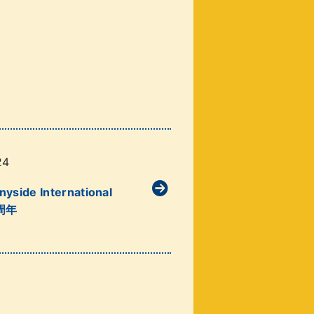
24
yside International
0周年