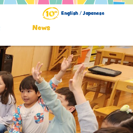
English /
Japanese
Q
News