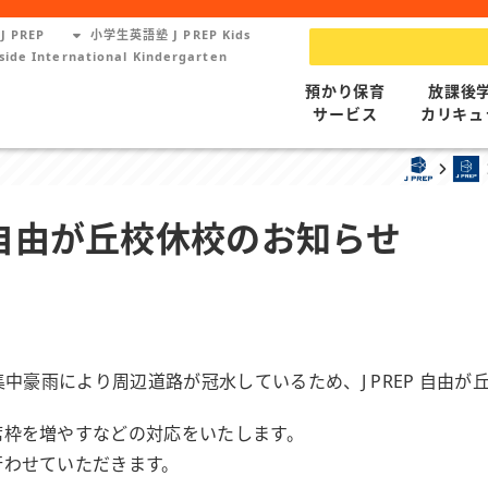
J PREP
小学生英語塾 J PREP Kids
side International Kindergarten
預かり保育
放課後
サービス
カリキュ
A+ 自由が丘校休校のお知らせ
集中豪雨により周辺道路が冠水しているため、J PREP 自由
席枠を増やすなどの対応をいたします。
行わせていただきます。