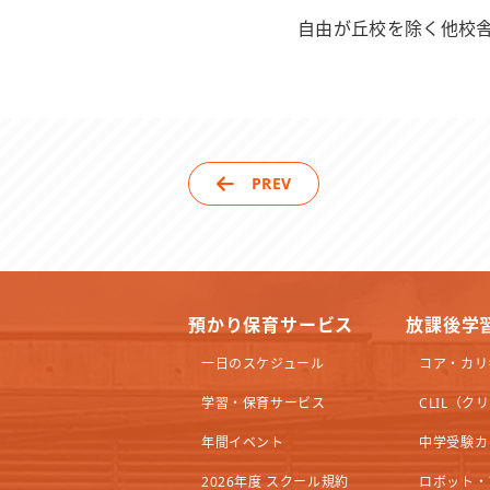
自由が丘校を除く他校
PREV
預かり保育サービス
放課後学
一日のスケジュール
コア・カリ
学習・保育サービス
CLIL（
年間イベント
中学受験カ
2026年度 スクール規約
ロボット・