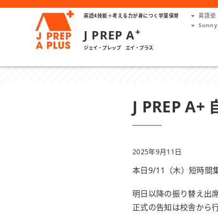
英語塾 
英語4技能＋考える力が身につく学童保育
Sunny
+
J PREP A
ジェイ・プレップ エイ・プラス
J PREP 
2025年9月11日
本日9/11（木）短時間
明日以降の振り替え出
正式の告知は校舎から