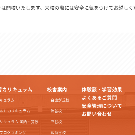
舎は開校いたします。来校の際には安全に気をつけてお越しく
習カリキュラム
校舎案内
体験談・学習効果
よくあるご質問
キュラム
自由が丘校
安全管理について
クリル）カリキュラム
渋谷校
お問い合わせ
リキュラム 国語・算数
四谷校
プログラミング
茗荷谷校