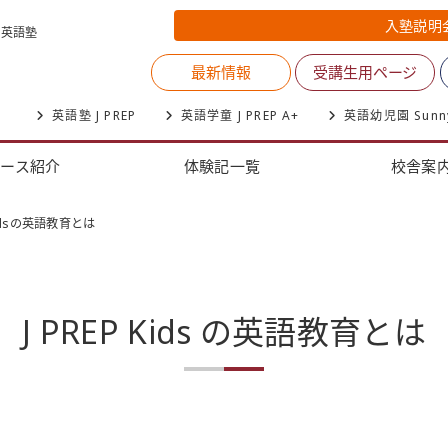
入塾説明
く英語塾
最新情報
受講生用ページ
英語塾 J PREP
英語学童 J PREP A+
英語幼児園 Sunnysi
コース紹介
体験記一覧
校舎案
 Kidsの英語教育とは
J PREP Kids の英語教育とは