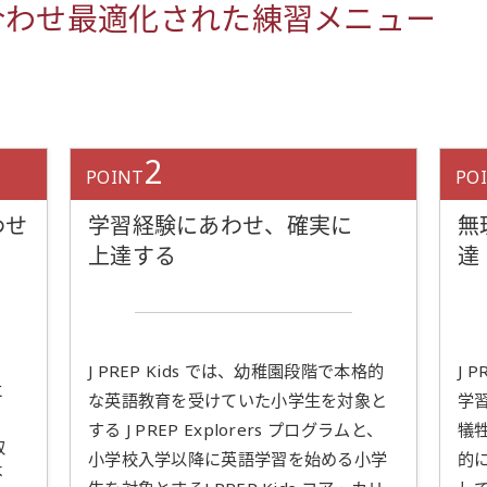
合わせ最適化された練習メニュー
2
POINT
PO
わせ
学習経験にあわせ、確実に
無
上達する
達
J PREP Kids では、幼稚園段階で本格的
J 
に
な英語教育を受けていた小学生を対象と
学習
する J PREP Explorers プログラムと、
犠
取
小学校入学以降に英語学習を始める小学
的
よ