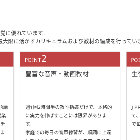
覚に優れています。
齢特性を最大限に活かすカリキュラムおよび教材の編成を行ってい
2
POINT
PO
豊富な音声・動画教材
生
語講
週1回2時間半の教室指導だけで、本格的
J 
授業
に実力を伸ばすことには限界がありま
て
のチ
す。
で
りま
家庭での毎日の音声練習が、順調に上達