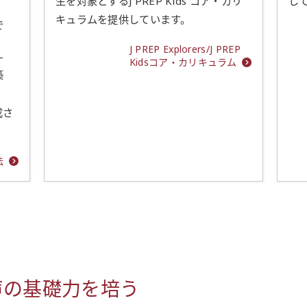
生を対象とするJ PREP Kids コア・カリ
し
キュラムを提供しています。
で
J PREP Explorers/J PREP
す
Kidsコア・カリキュラム
築
成さ
法
声の基礎力を培う