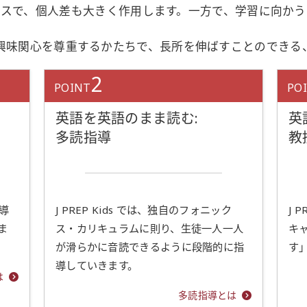
スで、個人差も大きく作用します。一方で、学習に向かう
一人一人の興味関心を尊重するかたちで、長所を伸ばすことので
2
POINT
PO
英語を英語のまま読む:
英
多読指導
教
指導
J PREP Kids では、独自のフォニック
J 
ま
ス・カリキュラムに則り、生徒一人一人
キ
が滑らかに音読できるように段階的に指
す
導していきます。
は
多読指導とは