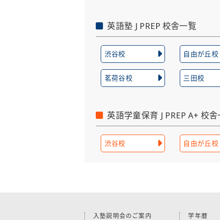
英語塾 J PREP 校舎一覧
渋谷校
自由が丘校
茗荷谷校
三田校
英語学童保育 J PREP A+ 校
渋谷校
自由が丘校
入塾説明会のご案内
学年暦