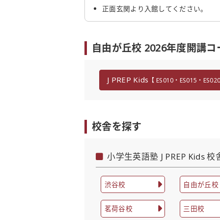
正面玄関より入館してください。
自由が丘校 2026年度開講
J PREP Kids
【 ES010・ES015・ES02
校舎を探す
小学生英語塾 J PREP Kids 
渋谷校
自由が丘校
茗荷谷校
三田校