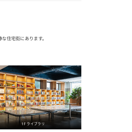
の閑静な住宅街にあります。
1F ライブラリ
Kids