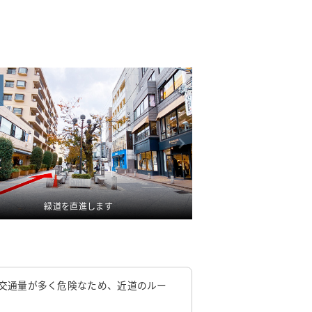
道路を渡った先の建物が
緑道を直進します
を渡っ
交通量が多く危険なため、近道のルー