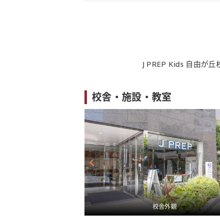
J PREP Kids 
校舎・施設・教室
 校内02
校舎外観