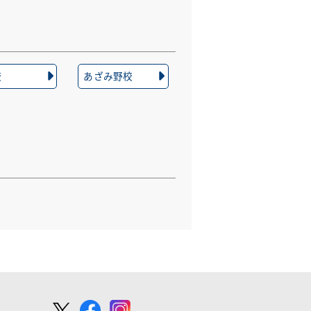
校
あざみ野校