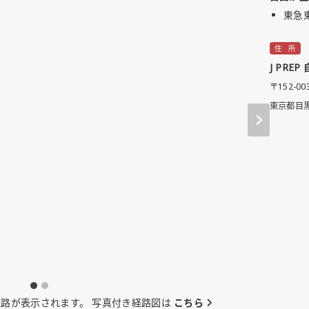
東急
住 所
J PREP
〒152-00
東京都目黒区
経路が表示されます。 写真付き経路図は
こちら