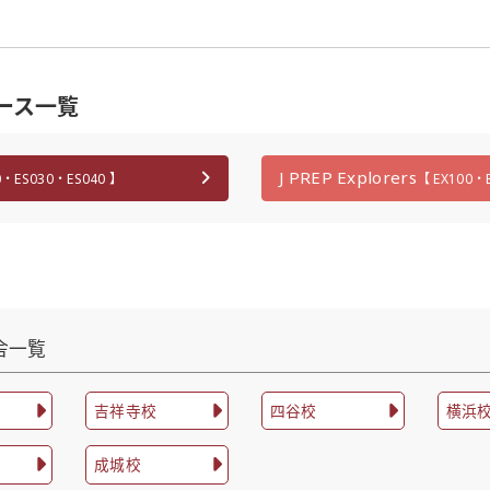
コース一覧
J PREP Explorers
0・ES030・ES040 】
【 EX100・
校舎一覧
吉祥寺校
四谷校
横浜
成城校