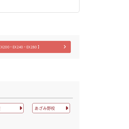
EX200・EX240・EX280 】
校
あざみ野校