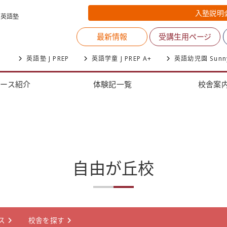
入塾説明
く英語塾
最新情報
受講生用ページ
英語塾 J PREP
英語学童 J PREP A+
英語幼児園 Sunnysi
コース紹介
体験記一覧
校舎案
自由が丘校
ス
校舎を探す