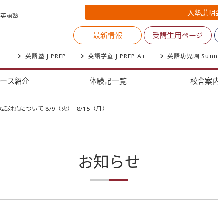
入塾説明
く英語塾
最新情報
受講生用ページ
英語塾 J PREP
英語学童 J PREP A+
英語幼児園 Sunnysi
コース紹介
体験記一覧
校舎案
話対応について 8/9（火）- 8/15（月）
お知らせ