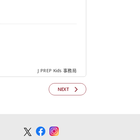
J PREP Kids 事務局
NEXT