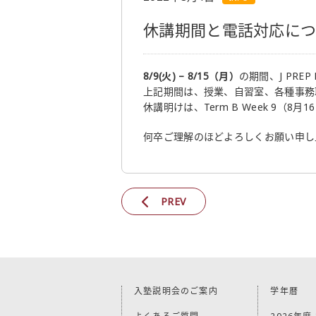
休講期間と電話対応について
8/9(火) – 8/15（月）
の期間、J PRE
上記期間は、授業、自習室、各種事務
休講明けは、Term B Week 9（8
何卒ご理解のほどよろしくお願い申し
PREV
入塾説明会のご案内
学年暦