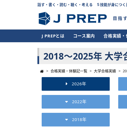
話す・書く・読む・聴く・考える ５技能が身につく
目指
J PREPとは
コース案内
合格実績・
2018〜2025年 大
>
合格実績・体験記一覧
>
大学合格実績
>
2
2026年
2022年
2018年