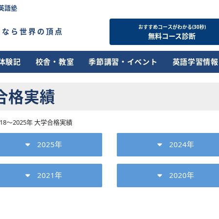
英語塾
おすすめコースがわかる(30秒)
すなら世界の頂点
無料コース診断
体験記
校舎・教室
季節講習・イベント
英語学習情報
学合格実績
018〜2025年 大学合格実績
2025年
2024年
2021年
2020年