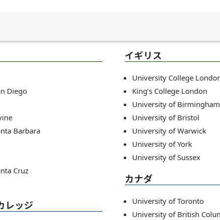
イギリス
University College Londo
San Diego
King’s College London
University of Birmingham
vine
University of Bristol
Santa Barbara
University of Warwick
University of York
University of Sussex
anta Cruz
カナダ
University of Toronto
ツカレッジ
University of British Col