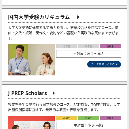
国内大学受験カリキュラム
大学入試英語に通用する英語力を養い、志望校合格を目指すコース。単
語・文法・読解・英作文・要約などの基礎から実践的な英語まで学びま
す。
小学生
中学生
高校生
主対象：高１～高３
コースを詳しく見る
J PREP Scholars
授業を全て英語で行う留学指導のコース。SAT
対策、TOEFL
対策、大学
®
®
出願個別指導に加えて、発展的な教養や表現を養成します。
小学生
中学生
高校生
主対象：小５〜高3