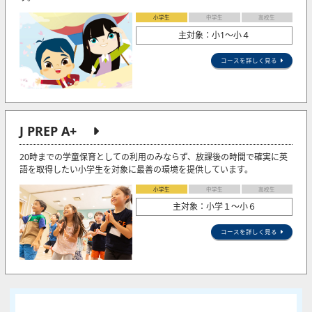
小学生
中学生
高校生
主対象：小1〜小４
コースを詳しく見る
J PREP A+
20時までの学童保育としての利用のみならず、放課後の時間で確実に英
語を取得したい小学生を対象に最善の環境を提供しています。
小学生
中学生
高校生
主対象：小学１～小６
コースを詳しく見る