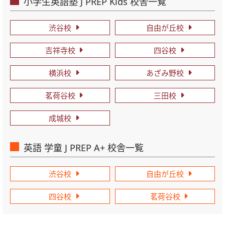
小学生英語塾 J PREP Kids 校舎一覧
渋谷校
自由が丘校
吉祥寺校
四谷校
横浜校
あざみ野校
茗荷谷校
三田校
成城校
英語 学童 J PREP A+ 校舎一覧
渋谷校
自由が丘校
四谷校
茗荷谷校