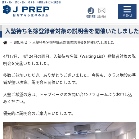
話す・書く・読む・聴く・考える ５技能が身につく英語塾
目指すなら世界の頂点
入塾待ち名簿登録者対象の説明会を開催いたしました
>
お知らせ
>
入塾待ち名簿登録者対象の説明会を開催いたしました
4月17日、 4月24日の両日、入塾待ち名簿（Waiting List）登録者対象の説
明会を実施いたしました。
多数ご参加いただき、ありがとうございました。今後も、クラス増設の準
備が整い次第、説明会を開催いたします。
入塾ご希望の方は、トップページの
お問い合わせフォーム
よりお申し込
みください。
優先的に説明会のご案内をいたします。