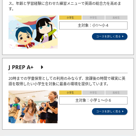
ス。年齢と学習経験に合わせた練習メニューで英語の総合力を高めま
す。
小学生
中学生
高校生
主対象：小1〜小４
コースを詳しく見る
J PREP A+
20時までの学童保育としての利用のみならず、放課後の時間で確実に英
語を取得したい小学生を対象に最善の環境を提供しています。
小学生
中学生
高校生
主対象：小学１～小６
コースを詳しく見る