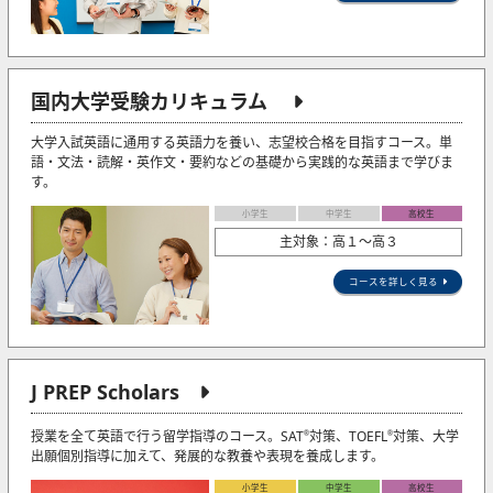
国内大学受験カリキュラム
大学入試英語に通用する英語力を養い、志望校合格を目指すコース。単
語・文法・読解・英作文・要約などの基礎から実践的な英語まで学びま
す。
小学生
中学生
高校生
主対象：高１～高３
コースを詳しく見る
J PREP Scholars
授業を全て英語で行う留学指導のコース。SAT
対策、TOEFL
対策、大学
®
®
出願個別指導に加えて、発展的な教養や表現を養成します。
小学生
中学生
高校生