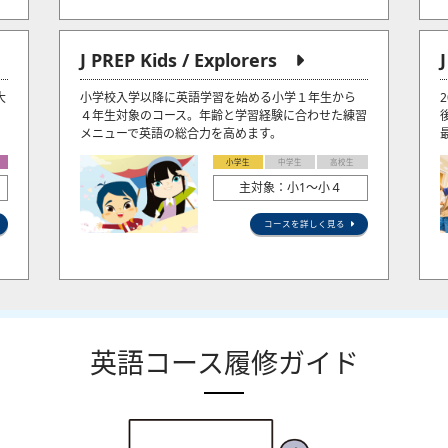
J PREP Kids / Explorers
大
小学校入学以降に英語学習を始める小学１年生から
４年生対象のコース。年齢と学習経験に合わせた練習
メニューで英語の総合力を高めます。
小学生
中学生
高校生
主対象：小1〜小４
コースを詳しく見る
英語コース履修ガイド