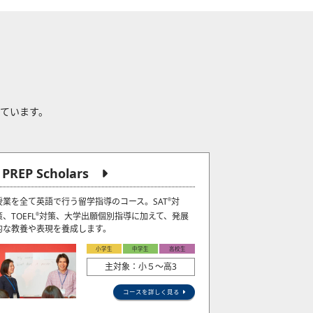
れています。
J PREP Scholars
授業を全て英語で行う留学指導のコース。SAT
対
®
策、TOEFL
対策、大学出願個別指導に加えて、発展
®
的な教養や表現を養成します。
小学生
中学生
高校生
主対象：小５〜高3
コースを詳しく見る