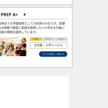
J PREP A+
20時までの学童保育としての利用のみならず、放課
後の時間で確実に英語を取得したい小学生を対象に
最善の環境を提供しています。
小学生
中学生
高校生
主対象：小学１～小６
コースを詳しく見る