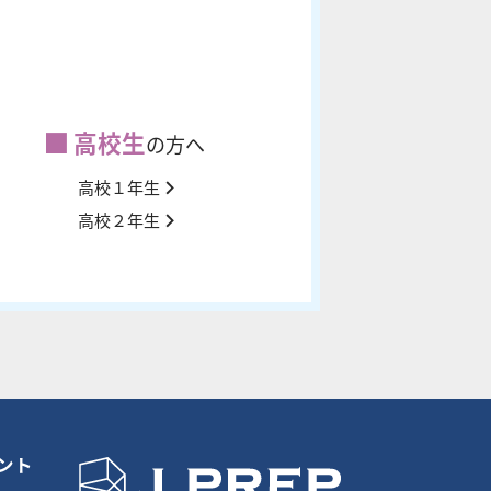
高校生
の方へ
高校１年生
高校２年生
ント