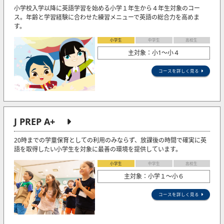
小学校入学以降に英語学習を始める小学１年生から４年生対象のコー
ス。年齢と学習経験に合わせた練習メニューで英語の総合力を高めま
す。
小学生
中学生
高校生
主対象：小1〜小４
コースを詳しく見る
J PREP A+
20時までの学童保育としての利用のみならず、放課後の時間で確実に英
語を取得したい小学生を対象に最善の環境を提供しています。
小学生
中学生
高校生
主対象：小学１～小６
コースを詳しく見る