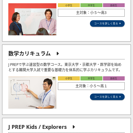
小学生
中学生
高校生
主対象：小５〜高3
コースを詳しく見る
数学カリキュラム
J PREPで学ぶ速習型の数学コース。東京大学・京都大学・医学部を始め
とする難関大学入試で重要な基礎力を体系的に学ぶカリキュラムです。
小学生
中学生
高校生
主対象：小５〜高１
コースを詳しく見る
J PREP Kids / Explorers