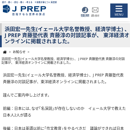
話す・書く・読む・聴く・考える ５技能が身につく英語塾
目指すなら世界の頂点
浜田宏一先生(イェール大学名誉教授、経済学博士) 、
J PREP 斉藤塾代表 斉藤淳の対談記事が、 東洋経済オ
ンラインに掲載されました。
>
お知らせ
>
浜田宏一先生(イェール大学名誉教授、経済学博士) 、 J PREP 斉藤塾代表 斉藤淳の対談
記事が、 東洋経済オンラインに掲載されました。
浜田宏一先生(イェール大学名誉教授、経済学博士) 、J PREP 斉藤塾代表
斉藤淳の対談記事が、東洋経済オンラインに掲載されました。
謹んでご案内申し上げます。
前編：日本には､なぜ｢名演説｣が存在しないのか イェール大学で教えた
日本人2人が語る
後編：日本は英語以前に｢作文教育｣をやるべきだ 議論ができれば日本