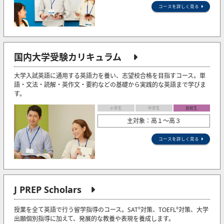
コースを詳しく見る
国内大学受験カリキュラム
大学入試英語に通用する英語力を養い、志望校合格を目指すコース。単
語・文法・読解・英作文・要約などの基礎から実践的な英語まで学びま
す。
小学生
中学生
高校生
主対象：高１～高３
コースを詳しく見る
J PREP Scholars
授業を全て英語で行う留学指導のコース。SAT
対策、TOEFL
対策、大学
®
®
出願個別指導に加えて、発展的な教養や表現を養成します。