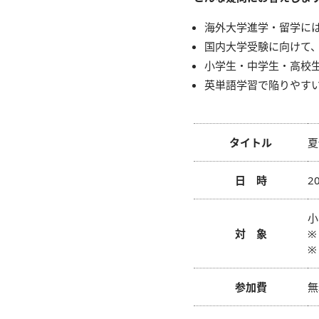
海外大学進学・留学に
国内大学受験に向けて
小学生・中学生・高校
英単語学習で陥りやす
タイトル
夏
日 時
2
小
対 象
※
※
参加費
無