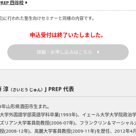
 PREP 四谷校
日(日)に行われた塾生向けセミナーと同様の内容です。
申込受付は終了いたしました。
詳細・お申し込みはこちら
 淳
J PREP 代表
（さいとう じゅん）
69年山形県酒田市生まれ。
大学外国語学部英語学科卒業(1993年)、イェール大学大学院政治学専攻
ズリアン大学客員助教授(2006-07年)、フランクリン＆マーシャル大
授(2008-12年)、高麗大学客員教授(2009-11年)を歴任、201