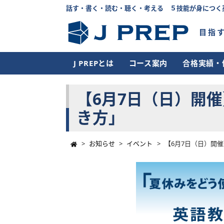
話す・書く・読む・聴く・考える ５技能が身につく
目指
J PREPとは
コース案内
合格実績・
【6月7日（日）開
き方」
>
お知らせ
>
イベント
>
【6月7日（日）開