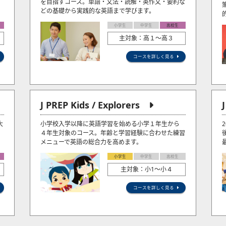
を目指すコース。単語・文法・読解・英作文・要約な
どの基礎から実践的な英語まで学びます。
小学生
中学生
高校生
主対象：高１～高３
コースを詳しく見る
J PREP Kids / Explorers
大
小学校入学以降に英語学習を始める小学１年生から
４年生対象のコース。年齢と学習経験に合わせた練習
メニューで英語の総合力を高めます。
小学生
中学生
高校生
主対象：小1〜小４
コースを詳しく見る