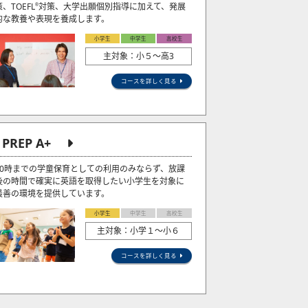
策、TOEFL
対策、大学出願個別指導に加えて、発展
®
的な教養や表現を養成します。
小学生
中学生
高校生
主対象：小５〜高3
コースを詳しく見る
J PREP A+
20時までの学童保育としての利用のみならず、放課
後の時間で確実に英語を取得したい小学生を対象に
最善の環境を提供しています。
小学生
中学生
高校生
主対象：小学１～小６
コースを詳しく見る