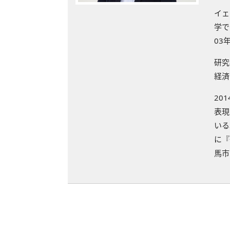
イェ
学で
03
研究
経済
20
表現
いる
に『
馬市