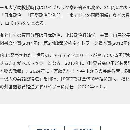
ール大学助教授時代はセイブルック寮の舎監も務め、3年間にわた
「日本政治」「国際政治学入門」「東アジアの国際関係」などの授業
年、山形4区)をつとめる。
者としての専門分野は日本政治、比較政治経済学。主著『自民党長
図書文化賞(2011年)、第2回政策分析ネットワーク賞本賞(2012
14年に発売された『世界の非ネイティブエリートがやっている英語
する力』がベストセラーとなる。2017年に『世界最高の子ども英
本物の教養』、2024年に『斉藤先生！ 小学生からの英語教育、親
一億人の英語習得法』を刊行。J PREPでは全体の統括に加え、教
の外国語教育推進アドバイザーに就任 （2022年～ ）。