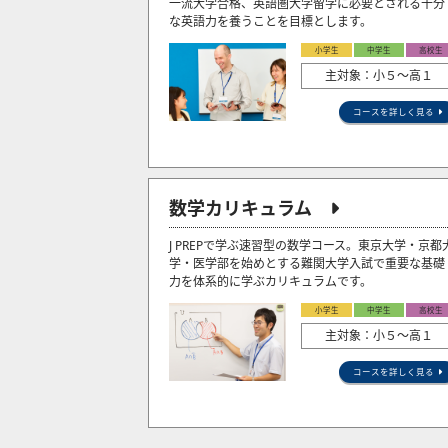
一流大学合格、英語圏大学留学に必要とされる十分
な英語力を養うことを目標とします。
小学生
中学生
高校生
主対象：小５〜高１
コースを詳しく見る
数学カリキュラム
J PREPで学ぶ速習型の数学コース。東京大学・京都
学・医学部を始めとする難関大学入試で重要な基礎
力を体系的に学ぶカリキュラムです。
小学生
中学生
高校生
主対象：小５〜高１
コースを詳しく見る