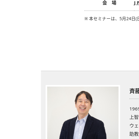
会 場
J
※ 本セミナーは、5月24
斉藤
19
上智
ウェ
助教