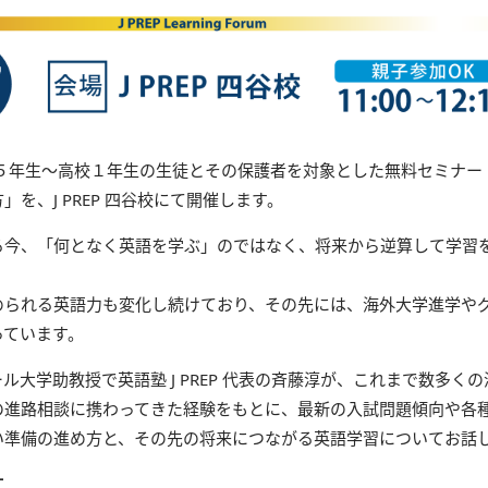
、小学５年生〜高校１年生の生徒とその保護者を対象とした無料セミナ
を、J PREP 四谷校にて開催します。
る今、「何となく英語を学ぶ」のではなく、将来から逆算して学習
められる英語力も変化し続けており、その先には、海外大学進学や
っています。
ル大学助教授で英語塾 J PREP 代表の斉藤淳が、これまで数多く
の進路相談に携わってきた経験をもとに、最新の入試問題傾向や各
い準備の進め方と、その先の将来につながる英語学習についてお話
す