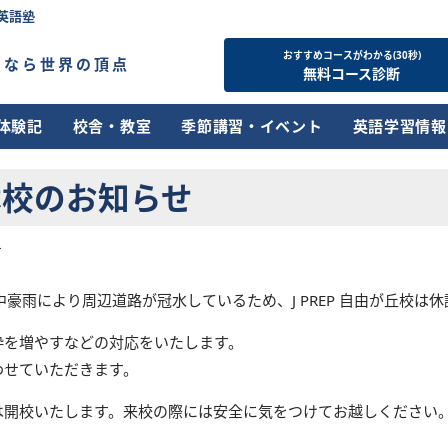
英語塾
おすすめコースがわかる(30秒)
すなら世界の頂点
無料コース診断
体験記
校舎・教室
季節講習・イベント
英語学習情報
校休校のお知らせ
せ
中豪雨により周辺道路が冠水しているため、J PREP 自由が丘校は
枠を増やすなどの対応をいたします。
わせていただきます。
は開校いたします。来校の際には安全に気をつけてお越しください