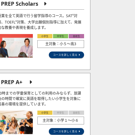
J PREP Scholars
授業を全て英語で行う留学指導のコース。SAT
対
®
策、TOEFL
対策、大学出願個別指導に加えて、発展
®
的な教養や表現を養成します。
小学生
中学生
高校生
主対象：小５〜高3
コースを詳しく見る
J PREP A+
20時までの学童保育としての利用のみならず、放課
後の時間で確実に英語を取得したい小学生を対象に
最善の環境を提供しています。
小学生
中学生
高校生
主対象：小学１～小６
コースを詳しく見る