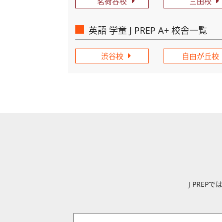
茗荷谷校
三田校
英語 学童 J PREP A+ 校舎一覧
渋谷校
自由が丘校
J PRE