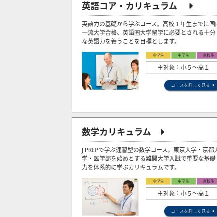
英語コア・カリキュラム
英語力の基礎から学ぶコース。高校１年生までに国
一流大学合格、英語圏大学留学に必要とされる十分
な英語力を養うことを目標とします。
小学生
中学生
高校生
主対象：小５〜高１
コースを詳しく見る
数学カリキュラム
J PREPで学ぶ速習型の数学コース。東京大学・京都
学・医学部を始めとする難関大学入試で重要な基礎
力を体系的に学ぶカリキュラムです。
小学生
中学生
高校生
主対象：小５〜高１
コースを詳しく見る