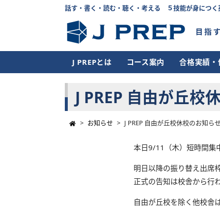
話す・書く・読む・聴く・考える ５技能が身につく
目指
J PREPとは
コース案内
合格実績・
J PREP 自由が丘
>
お知らせ
>
J PREP 自由が丘校休校のお知ら
本日9/11（木）短時間集
明日以降の振り替え出席
正式の告知は校舎から行
自由が丘校を除く他校舎