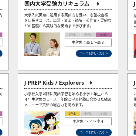
国内大学受験カリキュラム
内
大学入試英語に通用する英語力を養い、志望校合格
を目指すコース。単語・文法・読解・英作文・要約な
どの基礎から実践的な英語まで学びます。
小学生
中学生
高校生
主対象：高１～高３
コースを詳しく見る
J PREP Kids / Explorers
大
小学校入学以降に英語学習を始める小学１年生から
４年生対象のコース。年齢と学習経験に合わせた練習
メニューで英語の総合力を高めます。
小学生
中学生
高校生
主対象：小1〜小４
コースを詳しく見る