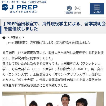
話す・書く・読む・聴く・考える ５技能が身につく英語塾
目指すなら世界の頂点
J PREP酒田教室で、海外現役学生による、留学説明会
を開催致しました
>
お知らせ
>
J PREP酒田教室で、海外現役学生による、留学説明会を開催致しました
６月16日 J PREP酒田教室にて、海外大学へ進学した現役学生６名をお迎
えし、留学説明会を開催致しました。
参加して頂いたのは次の６名の方々です。上田和真さん（ワシントン大
学）、野島大嗣さん（イェール大学）、前田智大さん（MIT）、萬一真さ
ん（ロンドン大学）、上田夏実さん（マウントアリソン大学）、佐野は
るかさん（ポモナ大学）。代表の斉藤淳が学生の皆さんを慶応義塾大学
先端生命科学研究所や飛島にご案内致しました。