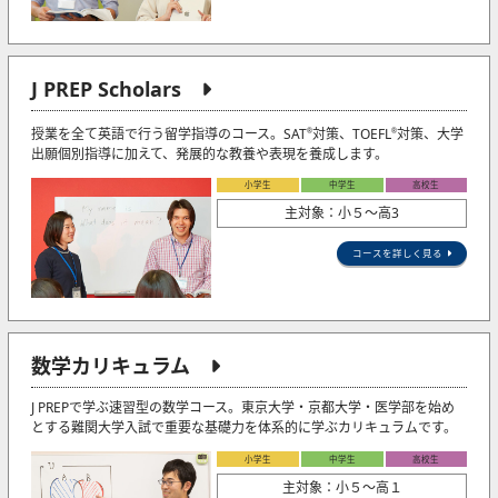
J PREP Scholars
授業を全て英語で行う留学指導のコース。SAT
対策、TOEFL
対策、大学
®
®
出願個別指導に加えて、発展的な教養や表現を養成します。
小学生
中学生
高校生
主対象：小５〜高3
コースを詳しく見る
数学カリキュラム
J PREPで学ぶ速習型の数学コース。東京大学・京都大学・医学部を始め
とする難関大学入試で重要な基礎力を体系的に学ぶカリキュラムです。
小学生
中学生
高校生
主対象：小５〜高１