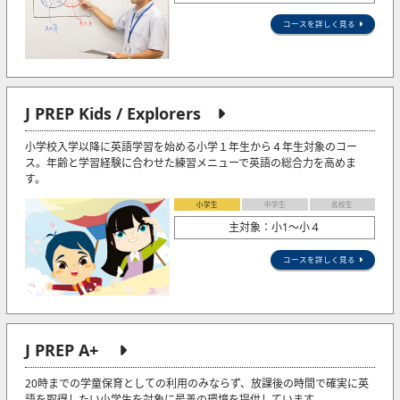
コースを詳しく見る
J PREP Kids / Explorers
小学校入学以降に英語学習を始める小学１年生から４年生対象のコー
ス。年齢と学習経験に合わせた練習メニューで英語の総合力を高めま
す。
小学生
中学生
高校生
主対象：小1〜小４
コースを詳しく見る
J PREP A+
20時までの学童保育としての利用のみならず、放課後の時間で確実に英
語を取得したい小学生を対象に最善の環境を提供しています。