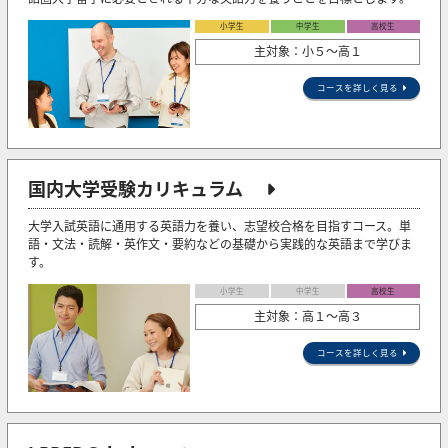
小学生
中学生
高校生
主対象：小５〜高１
コースを詳しく見る
国内大学受験カリキュラム
大学入試英語に通用する英語力を養い、志望校合格を目指すコース。単
語・文法・読解・英作文・要約などの基礎から実践的な英語まで学びま
す。
小学生
中学生
高校生
主対象：高１～高３
コースを詳しく見る