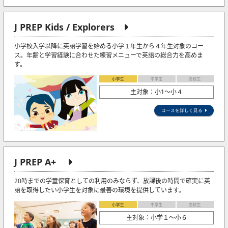
J PREP Kids / Explorers
小学校入学以降に英語学習を始める小学１年生から４年生対象のコー
ス。年齢と学習経験に合わせた練習メニューで英語の総合力を高めま
す。
小学生
中学生
高校生
主対象：小1〜小４
コースを詳しく見る
J PREP A+
20時までの学童保育としての利用のみならず、放課後の時間で確実に英
語を取得したい小学生を対象に最善の環境を提供しています。
小学生
中学生
高校生
主対象：小学１～小６