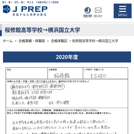
話す・書く・読む・聴く・考える ５技能が身につく英語塾
目指すなら世界の頂点
桜修館高等学校→横浜国立大学
ホーム
>
合格実績・体験談
>
合格体験記
>
桜修館高等学校→横浜国立大学
2020年度