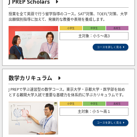
J PREP Scholars
授業を全て英語で行う留学指導のコース。SAT
対策、TOEFL
対策、大学
®
®
出願個別指導に加えて、発展的な教養や表現を養成します。
小学生
中学生
高校生
主対象：小５〜高3
コースを詳しく見る
数学カリキュラム
J PREPで学ぶ速習型の数学コース。東京大学・京都大学・医学部を始め
とする難関大学入試で重要な基礎力を体系的に学ぶカリキュラムです。
小学生
中学生
高校生
主対象：小５〜高１
コースを詳しく見る