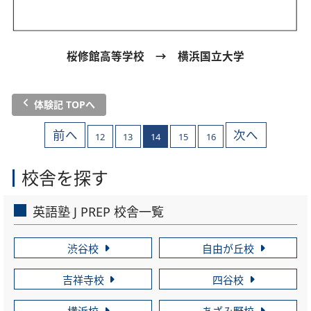
桜修館高等学校 → 横浜国立大学
体験記 TOPへ
前へ
次へ
12
13
14
15
16
校舎を探す
英語塾 J PREP 校舎一覧
渋谷校
自由が丘校
吉祥寺校
四谷校
横浜校
あざみ野校