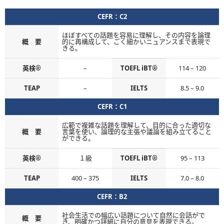
CEFR：C2
ほぼすべての話題を容易に理解し、その内容を論理
概 要
的に再構成して、ごく細かいニュアンスまで表現で
きる。
英検®
–
TOEFL iBT®
114 – 120
TEAP
–
IELTS
8.5 – 9.0
CEFR：C1
広範で複雑な話題を理解して、目的に合った適切な
概 要
言葉を使い、論理的な主張や議論を組み立てること
ができる。
英検®
１級
TOEFL iBT®
95 – 113
TEAP
400 – 375
IELTS
7.0 – 8.0
CEFR：B2
社会生活での幅広い話題について自然に会話がで
概 要
き、明確かつ詳細に自分の意見を表現できる。