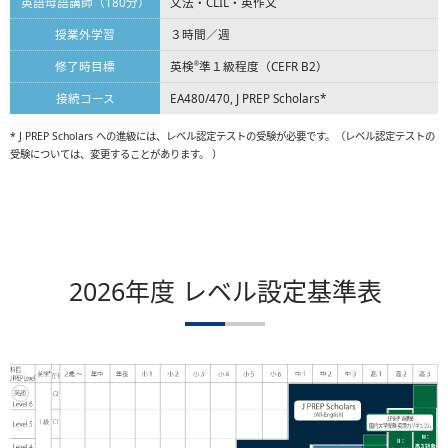
英語母語講師（180分）
文法・CLIL・英作文
授業外学習
３時間／週
修了時目標
英検
準１級程度（CEFR B2）
®
接続コース
EA480/470, J PREP Scholars*
* J PREP Scholars への進級には、レベル認定テストの受験が必要です。（レベル認定テストの
受験については、変更することがあります。 ）
2026年度 レベル設定基準表