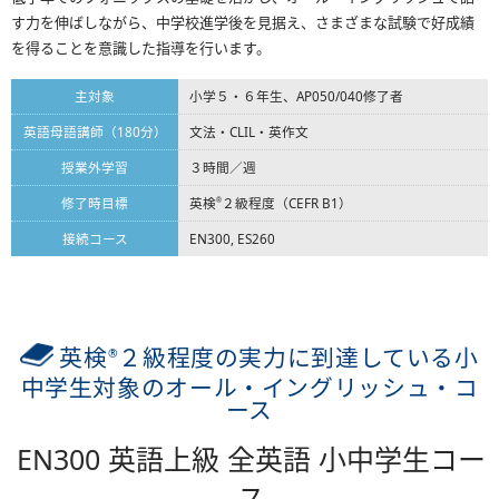
す力を伸ばしながら、中学校進学後を見据え、さまざまな試験で好成績
を得ることを意識した指導を行います。
主対象
小学５・６年生、AP050/040修了者
英語母語講師（180分）
文法・CLIL・英作文
授業外学習
３時間／週
修了時目標
英検
２級程度（CEFR B1）
®
接続コース
EN300, ES260
英検
２級程度の実力に到達している小
®
中学生対象のオール・イングリッシュ・コ
ース
EN300 英語上級 全英語 小中学生コー
ス