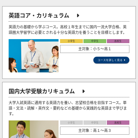
英語コア・カリキュラム
英語力の基礎から学ぶコース。高校１年生までに国内一流大学合格、英
語圏大学留学に必要とされる十分な英語力を養うことを目標とします。
小学生
中学生
高校生
主対象：小５〜高１
コースを詳しく見る
国内大学受験カリキュラム
大学入試英語に通用する英語力を養い、志望校合格を目指すコース。単
語・文法・読解・英作文・要約などの基礎から実践的な英語まで学びま
す。
小学生
中学生
高校生
主対象：高１～高３