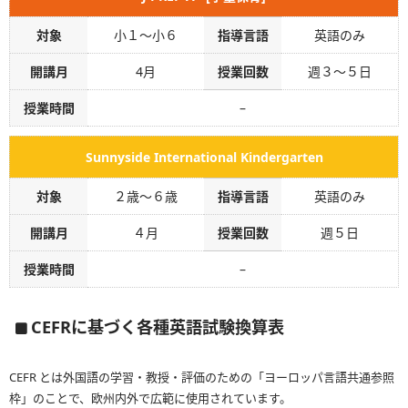
対象
小１～小６
指導言語
英語のみ
開講月
4月
授業回数
週３～５日
授業時間
–
Sunnyside International Kindergarten
対象
２歳～６歳
指導言語
英語のみ
開講月
４月
授業回数
週５日
授業時間
–
CEFRに基づく各種英語試験換算表
CEFR とは外国語の学習・教授・評価のための「ヨーロッパ言語共通参照
枠」のことで、欧州内外で広範に使用されています。