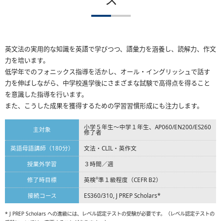
英文法の実用的な知識を英語で学びつつ、語彙力を涵養し、読解力、作文
力を培います。
低学年でのフォニックス指導を活かし、オール・イングリッシュで話す
力を伸ばしながら、中学校進学後にさまざまな試験で高得点を得ること
を意識した指導を行います。
また、こうした成果を獲得するための学習習慣形成にも注力します。
小学５年生～中学１年生、AP060/EN200/ES260
主対象
修了者
英語母語講師（180分）
文法・CLIL・英作文
授業外学習
３時間／週
修了時目標
英検
準１級程度（CEFR B2）
®
接続コース
ES360/310, J PREP Scholars*
* J PREP Scholars への進級には、レベル認定テストの受験が必要です。（レベル認定テストの