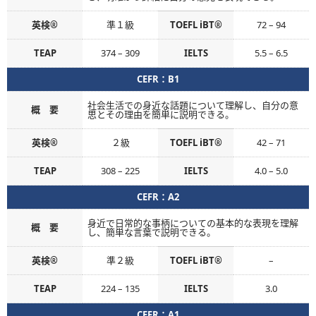
英検®
準１級
TOEFL iBT®
72 – 94
TEAP
374 – 309
IELTS
5.5 – 6.5
CEFR：B1
社会生活での身近な話題について理解し、自分の意
概 要
思とその理由を簡単に説明できる。
英検®
２級
TOEFL iBT®
42 – 71
TEAP
308 – 225
IELTS
4.0 – 5.0
CEFR：A2
身近で日常的な事柄についての基本的な表現を理解
概 要
し、簡単な言葉で説明できる。
英検®
準２級
TOEFL iBT®
–
TEAP
224 – 135
IELTS
3.0
CEFR：A1