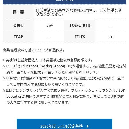
日常生活での基本的な表現を理解し、ごく簡単なや
概 要
り取りができる。
英検®
３級
TOEFL iBT®
–
TEAP
–
IELTS
2.0
出典:
各種資料を基にJ PREP 斉藤塾作成。
英検
は公益財団法人 日本英語検定協会の登録商標です。
®
TOEFL
はEducational Testing Service(ETS)が運営する、4技能型英語力判定試
®
験で、主として米国大学に留学する際に用いられています。
TEAPは英検
協会と上智大学が共同開発した4技能型英語力判定試験で、主と
®
して日本国内大学受験において用いられています。
IELTS
はケンブリッジ大学英語検定機構、ブリティッシュ・カウンシル、IDP
™
Educationが共同で運営する4技能型英語力判定試験で、主として英連邦諸国
の大学に留学する際に用いられています。
2026年度 レベル設定基準