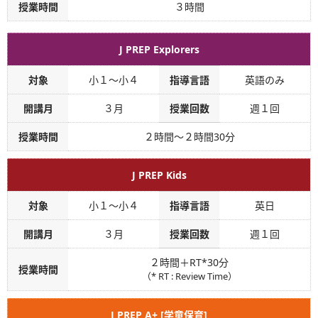
授業時間
３時間
J PREP Explorers
対象
小１～小４
指導言語
英語のみ
開講月
３月
授業回数
週１回
授業時間
２時間～２時間30分
J PREP Kids
対象
小１～小４
指導言語
英日
開講月
３月
授業回数
週１回
２時間＋RT
*
30分
授業時間
（* RT : Review Time）
J PREP A+ [学童保育]