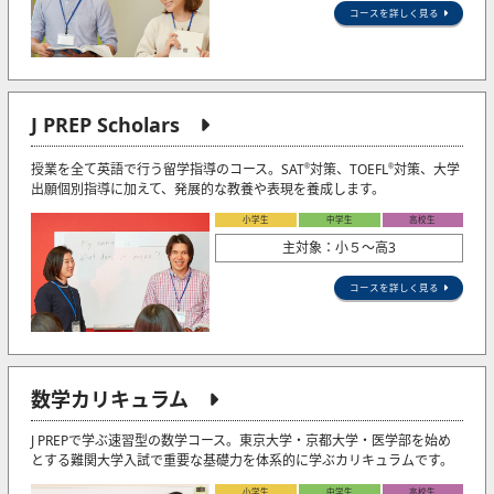
コースを詳しく見る
J PREP Scholars
授業を全て英語で行う留学指導のコース。SAT
対策、TOEFL
対策、大学
®
®
出願個別指導に加えて、発展的な教養や表現を養成します。
小学生
中学生
高校生
主対象：小５〜高3
コースを詳しく見る
数学カリキュラム
J PREPで学ぶ速習型の数学コース。東京大学・京都大学・医学部を始め
とする難関大学入試で重要な基礎力を体系的に学ぶカリキュラムです。
小学生
中学生
高校生