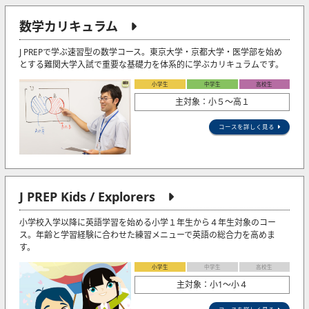
数学カリキュラム
J PREPで学ぶ速習型の数学コース。東京大学・京都大学・医学部を始め
とする難関大学入試で重要な基礎力を体系的に学ぶカリキュラムです。
小学生
中学生
高校生
主対象：小５〜高１
コースを詳しく見る
J PREP Kids / Explorers
小学校入学以降に英語学習を始める小学１年生から４年生対象のコー
ス。年齢と学習経験に合わせた練習メニューで英語の総合力を高めま
す。
小学生
中学生
高校生
主対象：小1〜小４