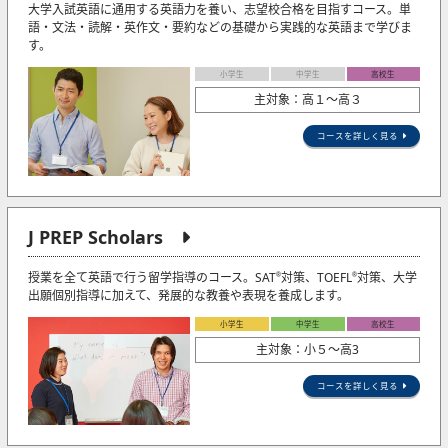
大学入試英語に通用する英語力を養い、志望校合格を目指すコース。単
語・文法・読解・英作文・要約などの基礎から実践的な英語まで学びま
す。
小学生
中学生
高校生
主対象：高１～高３
コースを詳しく見る
J PREP Scholars
授業を全て英語で行う留学指導のコース。SAT
対策、TOEFL
対策、大学
®
®
出願個別指導に加えて、発展的な教養や表現を養成します。
小学生
中学生
高校生
主対象：小５〜高3
コースを詳しく見る