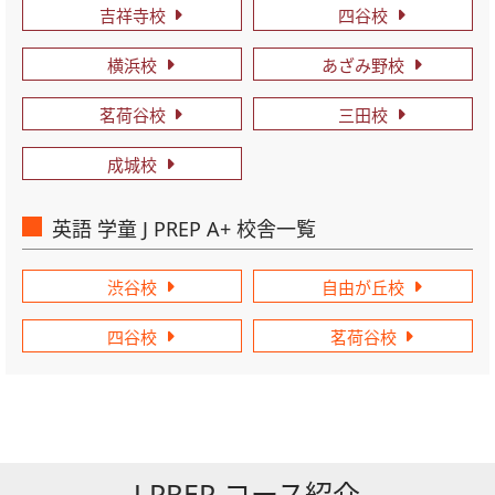
吉祥寺校
四谷校
横浜校
あざみ野校
茗荷谷校
三田校
成城校
英語 学童 J PREP A+ 校舎一覧
渋谷校
自由が丘校
四谷校
茗荷谷校
J PREP コース紹介