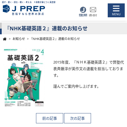
話す・書く・読む・聴く・考える ５技能が身につく英語塾
目指すなら世界の頂点
『NHK基礎英語２』連載のお知らせ
>
お知らせ
>
『NHK基礎英語２』連載のお知らせ
2015年度、『ＮＨＫ基礎英語２』で弊塾代
表斉藤淳が英作文の連載を担当しておりま
す。
謹んでご案内申し上げます。