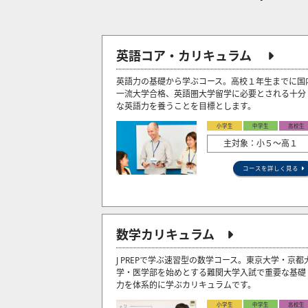
英語コア・カリキュラム
英語力の基礎から学ぶコース。高校１年生までに国
一流大学合格、英語圏大学留学に必要とされる十分
な英語力を養うことを目標とします。
小学生
中学生
高校生
主対象：小５〜高１
コースを詳しく見る
数学カリキュラム
J PREPで学ぶ速習型の数学コース。東京大学・京都
学・医学部を始めとする難関大学入試で重要な基礎
力を体系的に学ぶカリキュラムです。
小学生
中学生
高校生