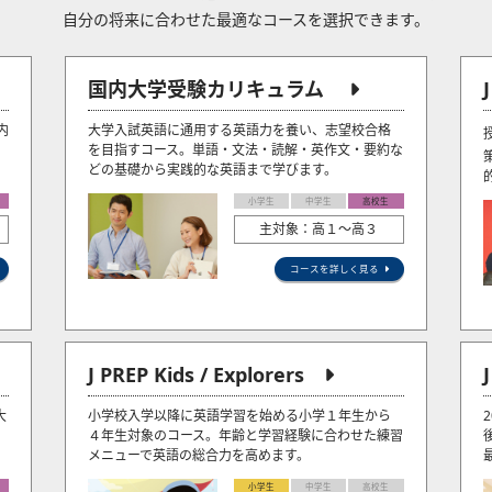
自分の将来に合わせた最適なコースを選択できます。
国内大学受験カリキュラム
内
大学入試英語に通用する英語力を養い、志望校合格
を目指すコース。単語・文法・読解・英作文・要約な
どの基礎から実践的な英語まで学びます。
小学生
中学生
高校生
主対象：高１～高３
コースを詳しく見る
J PREP Kids / Explorers
大
小学校入学以降に英語学習を始める小学１年生から
４年生対象のコース。年齢と学習経験に合わせた練習
メニューで英語の総合力を高めます。
小学生
中学生
高校生