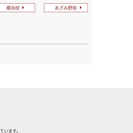
横浜校
あざみ野校
れています。