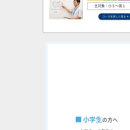
主対象：小５〜高１
コースを詳しく見る
小学生
の方へ