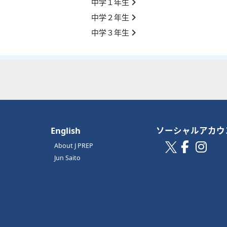
中学１年生
中学２年生
中学３年生
English
ソーシャルアカウ
About J PREP
Jun Saito