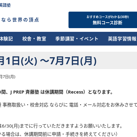
英語塾
おすすめコースがわかる(30秒)
すなら世界の頂点
無料コース診断
体験記
校舎・教室
季節講習・イベント
英語学習情報
日(火) ～7月7日(月)
月7日(月)
)の間、J PREP 斉藤塾 は休講期間（Recess）となります。
 事務取扱い・校舎対応 ならびに 電話・メール対応をお休みさせ
は
6/30(月)まで
に行っていただきますようお願いいたします。
かる場合は、休講期間前に申請・手続きを終えてください）