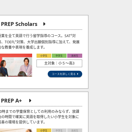
J PREP Scholars
授業を全て英語で行う留学指導のコース。SAT
対
®
策、TOEFL
対策、大学出願個別指導に加えて、発展
®
的な教養や表現を養成します。
小学生
中学生
高校生
主対象：小５〜高3
コースを詳しく見る
J PREP A+
20時までの学童保育としての利用のみならず、放課
後の時間で確実に英語を取得したい小学生を対象に
最善の環境を提供しています。
小学生
中学生
高校生