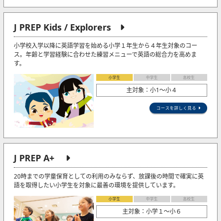
J PREP Kids / Explorers
小学校入学以降に英語学習を始める小学１年生から４年生対象のコー
ス。年齢と学習経験に合わせた練習メニューで英語の総合力を高めま
す。
小学生
中学生
高校生
主対象：小1〜小４
コースを詳しく見る
J PREP A+
20時までの学童保育としての利用のみならず、放課後の時間で確実に英
語を取得したい小学生を対象に最善の環境を提供しています。
小学生
中学生
高校生
主対象：小学１～小６