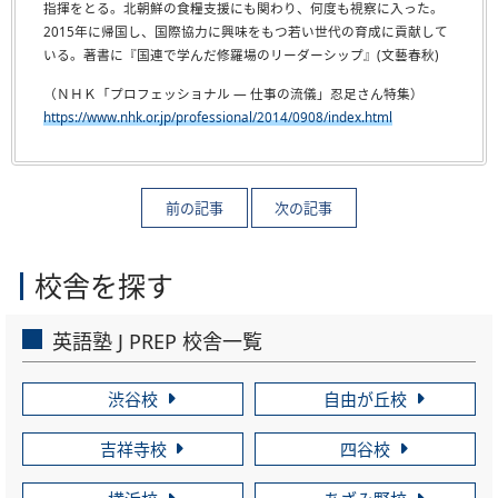
指揮をとる。北朝鮮の食糧支援にも関わり、何度も視察に入った。
2015年に帰国し、国際協力に興味をもつ若い世代の育成に貢献して
いる。著書に『国連で学んだ修羅場のリーダーシップ』(文藝春秋)
（ＮＨＫ「プロフェッショナル ― 仕事の流儀」忍足さん特集）
https://www.nhk.or.jp/professional/2014/0908/index.html
校舎を探す
英語塾 J PREP 校舎一覧
渋谷校
自由が丘校
吉祥寺校
四谷校