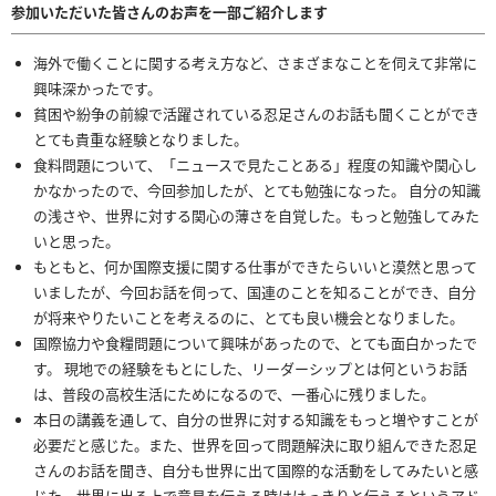
参加いただいた皆さんのお声を一部ご紹介します
海外で働くことに関する考え方など、さまざまなことを伺えて非常に
興味深かったです。
貧困や紛争の前線で活躍されている忍足さんのお話も聞くことができ
とても貴重な経験となりました。
食料問題について、「ニュースで見たことある」程度の知識や関心し
かなかったので、今回参加したが、とても勉強になった。 自分の知識
の浅さや、世界に対する関心の薄さを自覚した。もっと勉強してみた
いと思った。
もともと、何か国際支援に関する仕事ができたらいいと漠然と思って
いましたが、今回お話を伺って、国連のことを知ることができ、自分
が将来やりたいことを考えるのに、とても良い機会となりました。
国際協力や食糧問題について興味があったので、とても面白かったで
す。 現地での経験をもとにした、リーダーシップとは何というお話
は、普段の高校生活にためになるので、一番心に残りました。
本日の講義を通して、自分の世界に対する知識をもっと増やすことが
必要だと感じた。また、世界を回って問題解決に取り組んできた忍足
さんのお話を聞き、自分も世界に出て国際的な活動をしてみたいと感