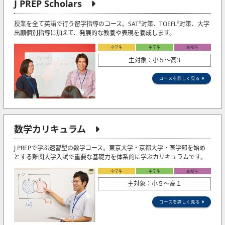
J PREP Scholars
授業を全て英語で行う留学指導のコース。SAT
対策、TOEFL
対策、大学
®
®
出願個別指導に加えて、発展的な教養や表現を養成します。
小学生
中学生
高校生
主対象：小５〜高3
コースを詳しく見る
数学カリキュラム
J PREPで学ぶ速習型の数学コース。東京大学・京都大学・医学部を始め
とする難関大学入試で重要な基礎力を体系的に学ぶカリキュラムです。
小学生
中学生
高校生
主対象：小５〜高１
コースを詳しく見る