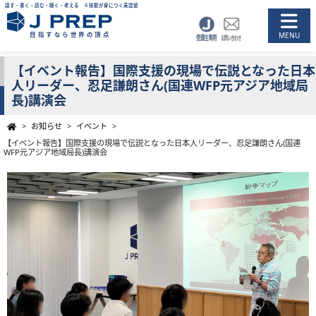
話す・書く・読む・聴く・考える ５技能が身につく英語塾
目指すなら世界の頂点
【イベント報告】国際支援の現場で伝説となった日本
人リーダー、忍足謙朗さん(国連WFP元アジア地域局
長)講演会
>
お知らせ
>
イベント
>
【イベント報告】国際支援の現場で伝説となった日本人リーダー、忍足謙朗さん(国連
WFP元アジア地域局長)講演会