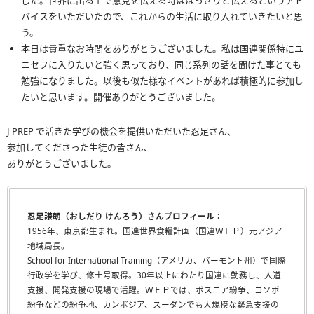
じた。世界に出る上で意見を伝える時ははっきりと伝えるというアド
バイスをいただいたので、これからの生活に取り入れていきたいと思
う。
本日は貴重なお時間をありがとうございました。私は国連関係特にユ
ニセフに入りたいと強く思っており、同じ系列の話を聞けた事とても
勉強になりました。以後も似た様なイベントがあれば積極的に参加し
たいと思います。開催ありがとうございました。
J PREP で活きた学びの機会を提供いただいた忍足さん、
参加してくださった生徒の皆さん、
ありがとうございました。
忍足謙朗（おしだり けんろう）さんプロフィール：
1956年、東京都生まれ。国連世界食糧計画（国連ＷＦＰ）元アジア
地域局長。
School for International Training（アメリカ、バーモント州）で国際
行政学を学び、修士号取得。30年以上にわたり国連に勤務し、人道
支援、開発支援の現場で活躍。ＷＦＰでは、ボスニア紛争、コソボ
紛争などの紛争地、カンボジア、スーダンでも大規模な緊急支援の