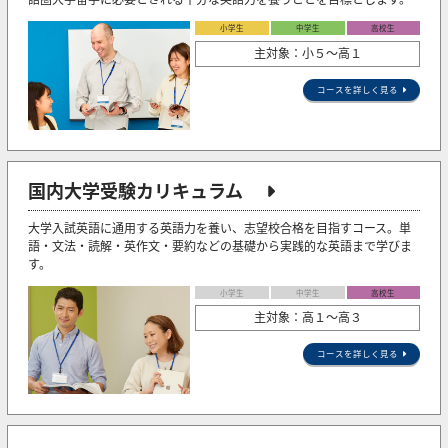
小学生
中学生
高校生
主対象：小５〜高１
コースを詳しく見る
国内大学受験カリキュラム
大学入試英語に通用する英語力を養い、志望校合格を目指すコース。単
語・文法・読解・英作文・要約などの基礎から実践的な英語まで学びま
す。
小学生
中学生
高校生
主対象：高１～高３
コースを詳しく見る