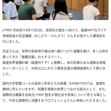
J PREP 渋谷校で6月15日(日)、高校生の塾生へ向けて、国連WFP元アジア
地域局長の忍足謙朗（おしだり・けんろう）さんをお招きした講演会を
行いました。
忍足さんは、世界の紛争地や被災地へ駆けつけて食糧を届け、多くの命を
救ってきた「食糧支援」のエキスパート。
国連世界食糧計画（国連ＷＦＰ）に勤務し、命の危険もある過酷な現場
のリーダーとして、30年以上にわたり緊急支援の陣頭指揮をとり続けま
した。
国内大学受験コースの高校２年生たちの授業（EA580/570)では、倫理を
題材に学んでいますが、知識を現実の世界につなげる試みとして、また、
国際的な職業を目指すJ PREP 塾生が実社会や将来について考える場とし
て、今年も国際的に活躍するプロフェッショナルに来校いただきました。