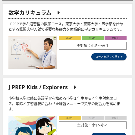
数学カリキュラム
J PREPで学ぶ速習型の数学コース。東京大学・京都大学・医学部を始め
とする難関大学入試で重要な基礎力を体系的に学ぶカリキュラムです。
小学生
中学生
高校生
主対象：小５〜高１
コースを詳しく見る
J PREP Kids / Explorers
小学校入学以降に英語学習を始める小学１年生から４年生対象のコー
ス。年齢と学習経験に合わせた練習メニューで英語の総合力を高めま
す。
小学生
中学生
高校生
主対象：小1〜小４