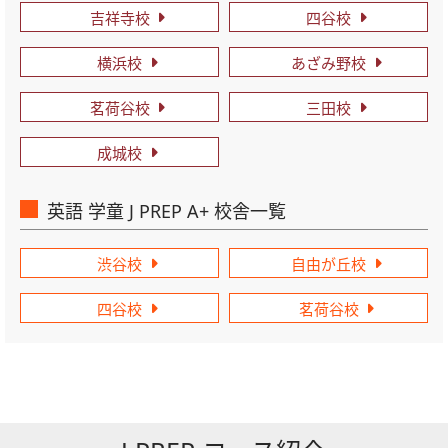
吉祥寺校
四谷校
横浜校
あざみ野校
茗荷谷校
三田校
成城校
英語 学童 J PREP A+ 校舎一覧
渋谷校
自由が丘校
四谷校
茗荷谷校