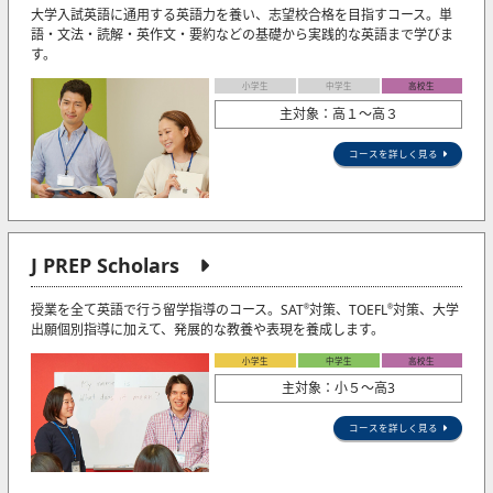
大学入試英語に通用する英語力を養い、志望校合格を目指すコース。単
語・文法・読解・英作文・要約などの基礎から実践的な英語まで学びま
す。
小学生
中学生
高校生
主対象：高１～高３
コースを詳しく見る
J PREP Scholars
授業を全て英語で行う留学指導のコース。SAT
対策、TOEFL
対策、大学
®
®
出願個別指導に加えて、発展的な教養や表現を養成します。
小学生
中学生
高校生
主対象：小５〜高3
コースを詳しく見る