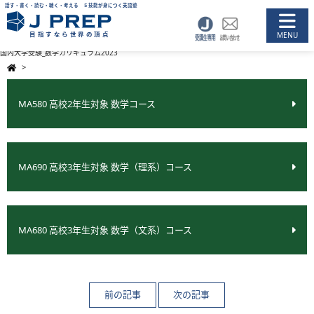
話す・書く・読む・聴く・考える ５技能が身につく英語塾
目指すなら世界の頂点
国内大学受験_数学カリキュラム2023
>
MA580 高校2年生対象 数学コース
MA690 高校3年生対象 数学（理系）コース
MA680 高校3年生対象 数学（文系）コース