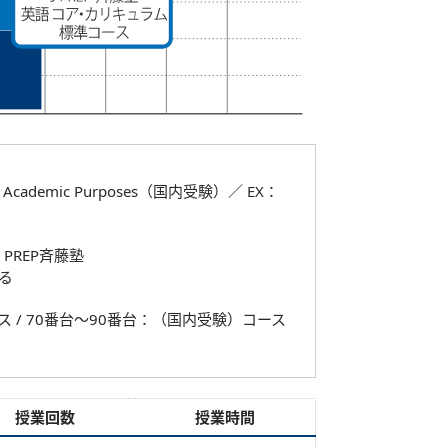
or Academic Purposes（国内受験）／ EX：
：J PREP斉藤塾
ずる
ース / 70番台～90番台：（国内受験）コース
授業回数
授業時間