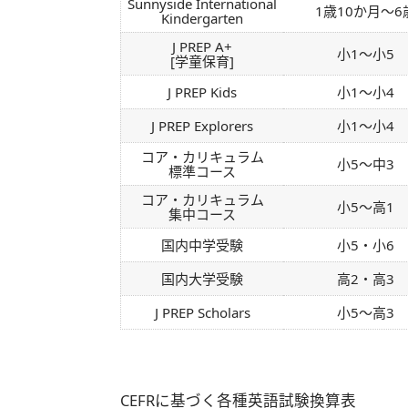
Sunnyside International
1歳10か月～6
Kindergarten
J PREP A+
小1～小5
[学童保育]
J PREP Kids
小1～小4
J PREP Explorers
小1～小4
コア・カリキュラム
小5～中3
標準コース
コア・カリキュラム
小5～高1
集中コース
国内中学受験
小5・小6
国内大学受験
高2・高3
J PREP Scholars
小5～高3
CEFRに基づく各種英語試験換算表