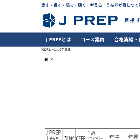
話す・書く・読む・聴く・考える ５技能が身につく
目指
J PREPとは
コース案内
合格実績・
2023レベル設定基準
>