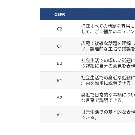
CEFR
ほぼすべての話題を容易
C2
して、ごく細かいニュアン
広範で複雑な話題を理解
C1
い、論理的な主張や議論
社会生活での幅広い話題
B2
つ詳細に自分の意見を表
社会生活での身近な話題
B1
理由を簡単に説明できる
身近で日常的な事柄につ
A2
な言葉で説明できる。
日常生活での基本的な表
A1
できる。