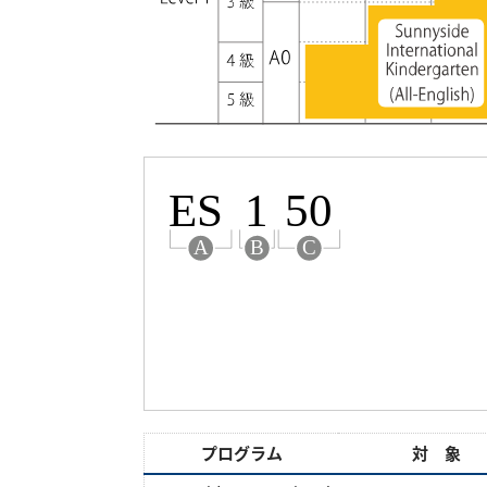
プログラム
対 象