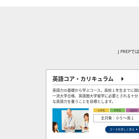
J PRE
英語コア・カリキュラム
英語力の基礎から学ぶコース。高校１年生までに国
一流大学合格、英語圏大学留学に必要とされる十分
な英語力を養うことを目標とします。
小学生
中学生
高校生
主対象：小５〜高１
コースを詳しく見る