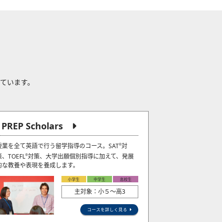
れています。
J PREP Scholars
授業を全て英語で行う留学指導のコース。SAT
対
®
策、TOEFL
対策、大学出願個別指導に加えて、発展
®
的な教養や表現を養成します。
小学生
中学生
高校生
主対象：小５〜高3
コースを詳しく見る