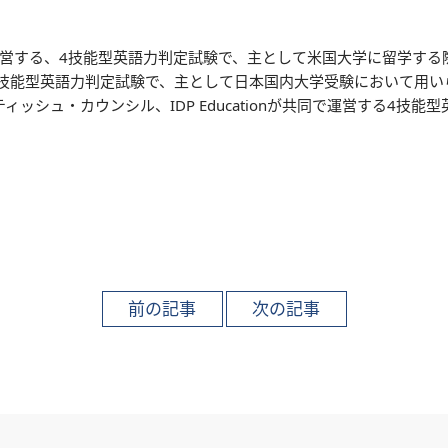
rvice(ETS)が運営する、4技能型英語力判定試験で、主として米国大学に留
た4技能型英語力判定試験で、主として日本国内大学受験において用い
ティッシュ・カウンシル、IDP Educationが共同で運営する4