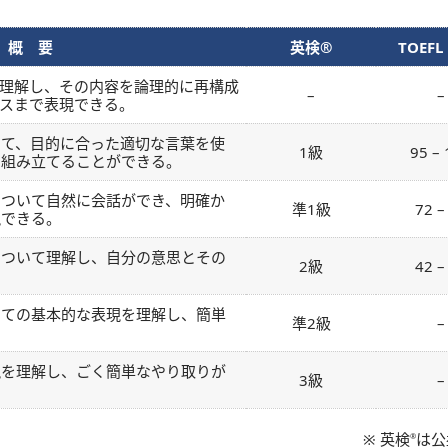
概 要
英検®
TOEFL
に理解し、その内容を論理的に再構成
–
–
スまで表現できる。
して、目的に合った適切な言葉を使
1級
95 –
を組み立てることができる。
について自然に会話ができ、明確か
準1級
72 –
現できる。
について理解し、自分の意思とその
2級
42 –
。
いての基本的な表現を理解し、簡単
準2級
–
現を理解し、ごく簡単なやり取りが
3級
–
※ 英検
は公
®