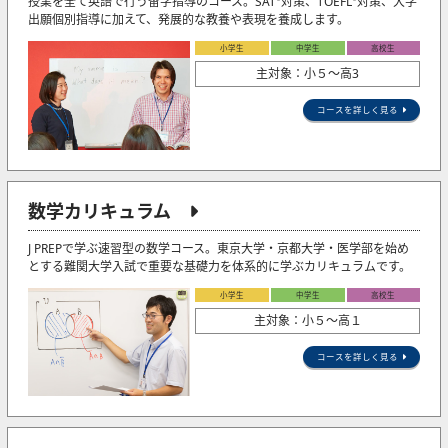
授業を全て英語で行う留学指導のコース。SAT
対策、TOEFL
対策、大学
出願個別指導に加えて、発展的な教養や表現を養成します。
小学生
中学生
高校生
主対象：小５〜高3
コースを詳しく見る
数学カリキュラム
J PREPで学ぶ速習型の数学コース。東京大学・京都大学・医学部を始め
とする難関大学入試で重要な基礎力を体系的に学ぶカリキュラムです。
小学生
中学生
高校生
主対象：小５〜高１
コースを詳しく見る