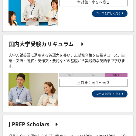
主対象：小５〜高１
コースを詳しく見る
国内大学受験カリキュラム
大学入試英語に通用する英語力を養い、志望校合格を目指すコース。単
語・文法・読解・英作文・要約などの基礎から実践的な英語まで学びま
す。
小学生
中学生
高校生
主対象：高１～高３
コースを詳しく見る
J PREP Scholars
®
®