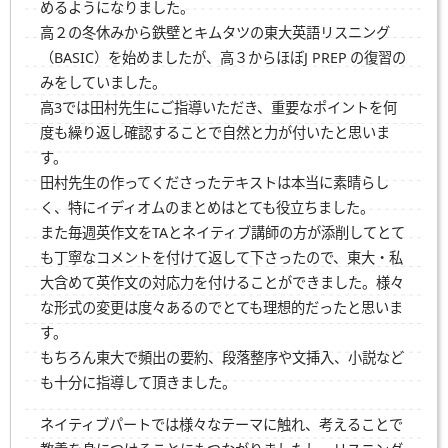
めるようになりました。
高２の冬休みから鉄壁とキムタツの東大英語リスニング
（BASIC）を始めましたが、高３からほぼ
J PREP
の復習の
みをしていました。
高3では田村先生にご指導いただき、重要なポイントを何
度も繰り返し確認することで自然と力が付いたと思いま
す。
田村先生の作ってくださったテキストは本当に素晴らし
く、特にイディオムのまとめはとても役立ちました。
また毎週英作文をTAとネイティブ講師の方が添削してとて
も丁寧なコメントを付けて返して下さったので、東大・私
大含めて英作文の対応力を付けることができました。様々
な形式の変更は度々あるのでとても理想的だったと思いま
す。
もちろん東大で頻出の要約、段落整序や文挿入、小説など
も十分に指導して頂きました。
ネイティブパートでは様々なテーマに触れ、考えることで