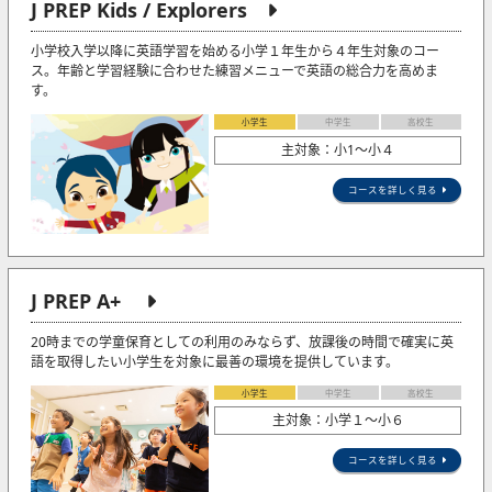
J PREP Kids / Explorers
小学校入学以降に英語学習を始める小学１年生から４年生対象のコー
ス。年齢と学習経験に合わせた練習メニューで英語の総合力を高めま
す。
小学生
中学生
高校生
主対象：小1〜小４
コースを詳しく見る
J PREP A+
20時までの学童保育としての利用のみならず、放課後の時間で確実に英
語を取得したい小学生を対象に最善の環境を提供しています。
小学生
中学生
高校生
主対象：小学１～小６
コースを詳しく見る