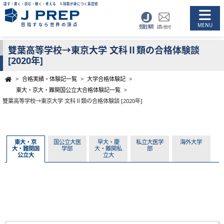
話す・書く・読む・聴く・考える ５技能が身につく英語塾
目指すなら世界の頂点
雙葉高等学校→東京大学 文科Ⅱ類の合格体験談
[2020年]
>
合格実績・体験記一覧
>
大学合格体験記
>
東大・京大・難関国公立大合格体験記一覧
>
雙葉高等学校→東京大学 文科Ⅱ類の合格体験談 [2020年]
東大・京
国公立大医
早大・慶
私立大医学
海外大学
大・難関国
学部
大・難関私
部
公立大
立大