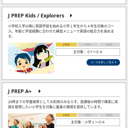
J PREP Kids / Explorers
小学校入学以降に英語学習を始める小学１年生から４年生対象のコー
ス。年齢と学習経験に合わせた練習メニューで英語の総合力を高めま
す。
小学生
中学生
高校生
主対象：小1〜小４
コースを詳しく見る
J PREP A+
20時までの学童保育としての利用のみならず、放課後の時間で確実に英
語を取得したい小学生を対象に最善の環境を提供しています。
小学生
中学生
高校生
主対象：小学１～小６