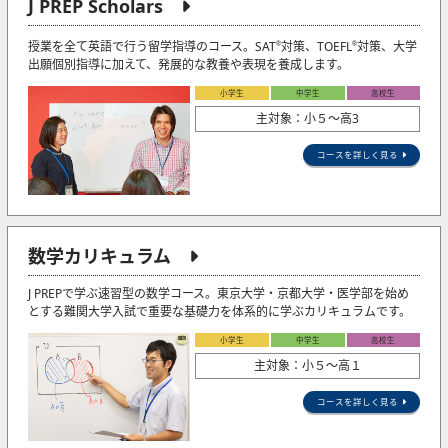
J PREP Scholars
授業を全て英語で行う留学指導のコース。SAT
対策、TOEFL
対策、大学
®
®
出願個別指導に加えて、発展的な教養や表現を養成します。
小学生
中学生
高校生
主対象：小５〜高3
コースを詳しく見る
数学カリキュラム
J PREPで学ぶ速習型の数学コース。東京大学・京都大学・医学部を始め
とする難関大学入試で重要な基礎力を体系的に学ぶカリキュラムです。
小学生
中学生
高校生
主対象：小５〜高１
コースを詳しく見る