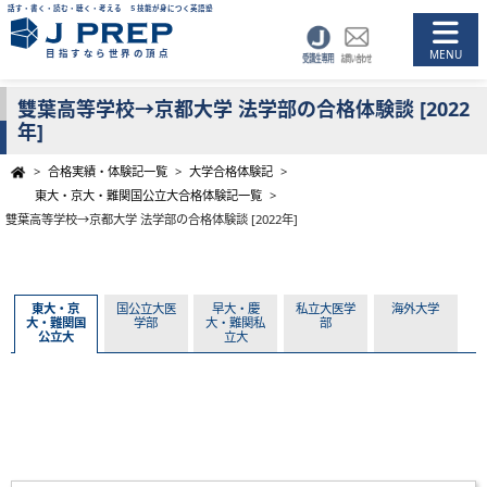
話す・書く・読む・聴く・考える ５技能が身につく英語塾
目指すなら世界の頂点
雙葉高等学校→京都大学 法学部の合格体験談 [2022
年]
>
合格実績・体験記一覧
>
大学合格体験記
>
東大・京大・難関国公立大合格体験記一覧
>
雙葉高等学校→京都大学 法学部の合格体験談 [2022年]
東大・京
国公立大医
早大・慶
私立大医学
海外大学
大・難関国
学部
大・難関私
部
公立大
立大