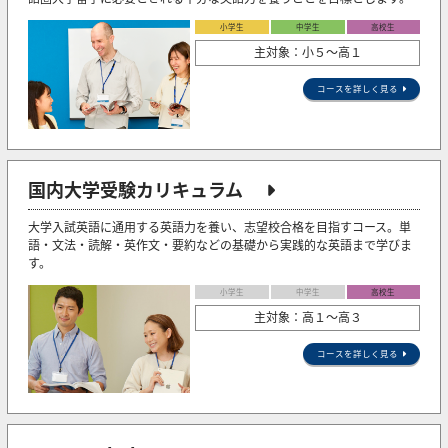
小学生
中学生
高校生
主対象：小５〜高１
コースを詳しく見る
国内大学受験カリキュラム
大学入試英語に通用する英語力を養い、志望校合格を目指すコース。単
語・文法・読解・英作文・要約などの基礎から実践的な英語まで学びま
す。
小学生
中学生
高校生
主対象：高１～高３
コースを詳しく見る