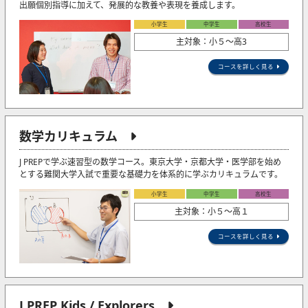
出願個別指導に加えて、発展的な教養や表現を養成します。
小学生
中学生
高校生
主対象：小５〜高3
コースを詳しく見る
数学カリキュラム
J PREPで学ぶ速習型の数学コース。東京大学・京都大学・医学部を始め
とする難関大学入試で重要な基礎力を体系的に学ぶカリキュラムです。
小学生
中学生
高校生
主対象：小５〜高１
コースを詳しく見る
J PREP Kids / Explorers