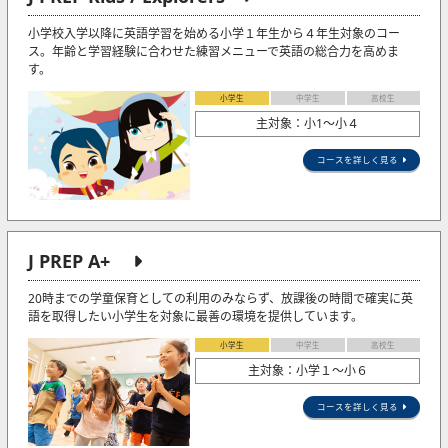
小学校入学以降に英語学習を始める小学１年生から４年生対象のコー
ス。年齢と学習経験に合わせた練習メニューで英語の総合力を高めま
す。
小学生
中学生
高校生
主対象：小1〜小４
コースを詳しく見る
J PREP A+
20時までの学童保育としての利用のみならず、放課後の時間で確実に英
語を取得したい小学生を対象に最善の環境を提供しています。
小学生
中学生
高校生
主対象：小学１～小６
コースを詳しく見る