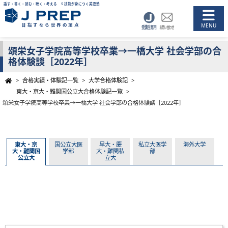
話す・書く・読む・聴く・考える ５技能が身につく英語塾
目指すなら世界の頂点
頌栄女子学院高等学校卒業→一橋大学 社会学部の合
格体験談［2022年］
>
合格実績・体験記一覧
>
大学合格体験記
>
東大・京大・難関国公立大合格体験記一覧
>
頌栄女子学院高等学校卒業→一橋大学 社会学部の合格体験談［2022年］
東大・京
国公立大医
早大・慶
私立大医学
海外大学
大・難関国
学部
大・難関私
部
公立大
立大