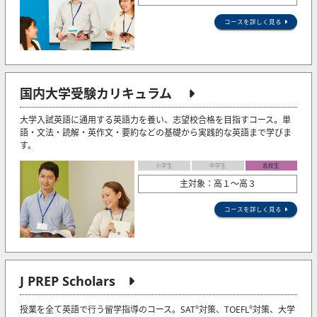
コースを詳しく見る
国内大学受験カリキュラム
大学入試英語に通用する英語力を養い、志望校合格を目指すコース。単
語・文法・読解・英作文・要約などの基礎から実践的な英語まで学びま
す。
小学生
中学生
高校生
主対象：高１～高３
コースを詳しく見る
J PREP Scholars
授業を全て英語で行う留学指導のコース。SAT
対策、TOEFL
対策、大学
®
®