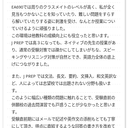
EA690では周りのクラスメイトのレベルが高く、私が全く
見当もつかないことを知っていたり、難しい問題をすらす
ら解いていたりする姿に刺激を受け、なんとか授業につい
ていけるように頑張りました。
この環境は他教科の成績向上にも役立ったと思います。
J PREP
では高３になっても、ネイティブの先生の授業があ
り、通常の受験対策では疎かにしてしまいがちな、スピー
キングやリスニング対策が自然とでき、英語力全体の底上
げにつながりました。
また、
J PREP
では文法、長文、要約、文挿入、和文英訳な
ど、人によっては志望校では出題されない分野も扱いま
す。
このように幅広い種類の問題に触れることで、受験直前の
併願校の過去問演習でも戸惑うことが少なかったと思いま
す。
受験直前期にはメールで記述や英作文の添削もとても丁寧
にして頂き、得点に直結するような回答の書き方を改めて