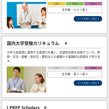
小学生
中学生
高校生
主対象：小５〜高１
コースを詳しく見る
国内大学受験カリキュラム
大学入試英語に通用する英語力を養い、志望校合格を目指すコース。単
語・文法・読解・英作文・要約などの基礎から実践的な英語まで学びま
す。
小学生
中学生
高校生
主対象：高１～高３
コースを詳しく見る
J PREP Scholars