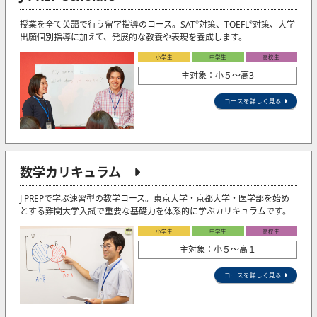
授業を全て英語で行う留学指導のコース。SAT
対策、TOEFL
対策、大学
®
®
出願個別指導に加えて、発展的な教養や表現を養成します。
小学生
中学生
高校生
主対象：小５〜高3
コースを詳しく見る
数学カリキュラム
J PREPで学ぶ速習型の数学コース。東京大学・京都大学・医学部を始め
とする難関大学入試で重要な基礎力を体系的に学ぶカリキュラムです。
小学生
中学生
高校生
主対象：小５〜高１
コースを詳しく見る