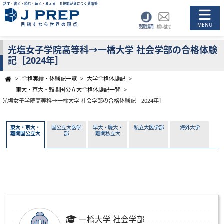
話す・書く・読む・聴く・考える ５技能が身につく英語塾
目指すなら世界の頂点
光塩女子学院高等科→一橋大学 社会学部の合格体験
記［2024年］
>
合格実績・体験記一覧
>
大学合格体験記
>
東大・京大・難関国公立大合格体験記一覧
>
光塩女子学院高等科→一橋大学 社会学部の合格体験記［2024年］
東大・京大・
国公立大医学
早大・慶大・
私立大医学部
海外大学
難関国公立大
部
難関私立大
一橋大学 社会学部