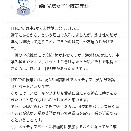
光塩女子学院高等科
J PREPには中2からお世話になりました。
近所にあるから、という理由で入塾しましたが、飽き性の私が5
年間も継続して通うことができたのは先生や友達のおかげで
す。
一橋の学校推薦には英検1級が必要ですが、海外経験が無く、中
学入学までアルファベットすら書けなかった私がそれを取得で
きたのは、ひとえにJ PREPがあったからです。
J PREPの授業には、高3の直前期までネイティブ（英語母語講
師）パートがあります。
なかには、スピーキングよりも受験に直結する勉強に時間をさ
きたい！と思う方もいらっしゃると思います。
でも、受験が終わってみて感じるのは、4技能をバランス良く磨
くことが結局、受験英語において高得点を取る一番の近道であ
るということです。
私もネイティブパートに積極的に参加するようになってから成