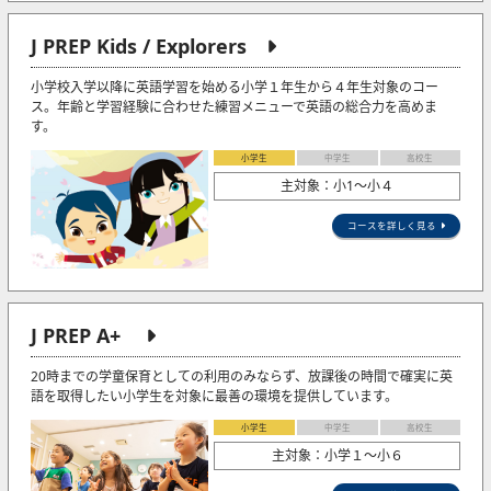
J PREP Kids / Explorers
小学校入学以降に英語学習を始める小学１年生から４年生対象のコー
ス。年齢と学習経験に合わせた練習メニューで英語の総合力を高めま
す。
小学生
中学生
高校生
主対象：小1〜小４
コースを詳しく見る
J PREP A+
20時までの学童保育としての利用のみならず、放課後の時間で確実に英
語を取得したい小学生を対象に最善の環境を提供しています。
小学生
中学生
高校生
主対象：小学１～小６