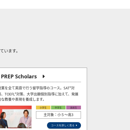
れています。
J PREP Scholars
授業を全て英語で行う留学指導のコース。SAT
対
®
策、TOEFL
対策、大学出願個別指導に加えて、発展
®
的な教養や表現を養成します。
小学生
中学生
高校生
主対象：小５〜高3
コースを詳しく見る