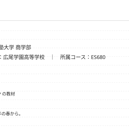
塾大学 商学部
：広尾学園高等学校 ｜ 所属コース：ES680
P
の教材
年の春から。