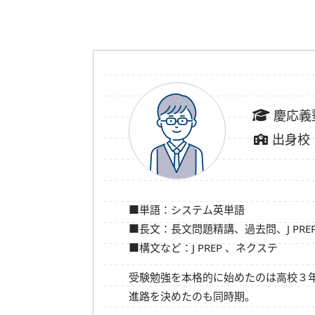
慶応義
出身校
■単語：システム英単語
■長文：長文問題精講、過去問、
J PRE
■構文など：
J PREP
、ネクステ
受験勉強を本格的に始めたのは高校３
進路を決めたのも同時期。