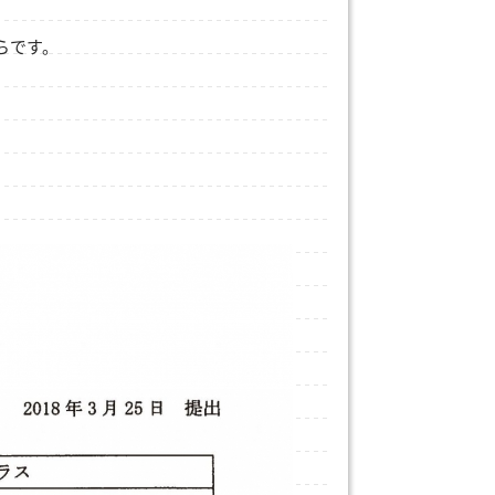
。
らです。