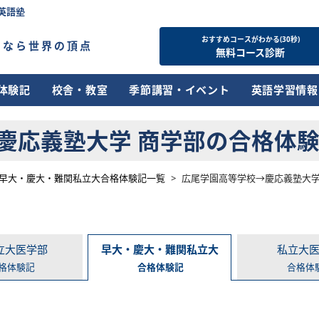
英語塾
おすすめコースがわかる(30秒)
すなら世界の頂点
無料コース診断
体験記
校舎・教室
季節講習・イベント
英語学習情報
応義塾大学 商学部の合格体験談 [
早大・慶大・難関私立大合格体験記一覧
>
広尾学園高等学校→慶応義塾大学 商
立大医学部
早大・慶大・難関私立大
私立大
格体験記
合格体験記
合格体