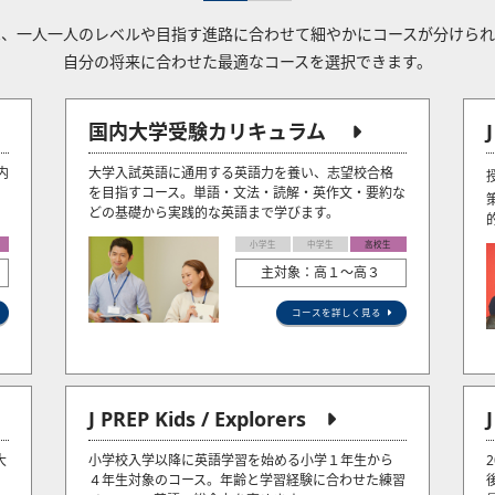
Pでは、一人一人のレベルや目指す進路に合わせて細やかにコースが分けら
自分の将来に合わせた最適なコースを選択できます。
国内大学受験カリキュラム
内
大学入試英語に通用する英語力を養い、志望校合格
を目指すコース。単語・文法・読解・英作文・要約な
どの基礎から実践的な英語まで学びます。
小学生
中学生
高校生
主対象：高１～高３
コースを詳しく見る
J PREP Kids / Explorers
大
小学校入学以降に英語学習を始める小学１年生から
４年生対象のコース。年齢と学習経験に合わせた練習