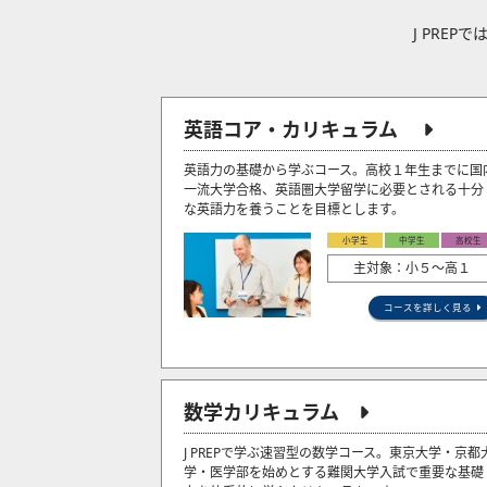
J PRE
英語コア・カリキュラム
英語力の基礎から学ぶコース。高校１年生までに国
一流大学合格、英語圏大学留学に必要とされる十分
な英語力を養うことを目標とします。
小学生
中学生
高校生
主対象：小５〜高１
コースを詳しく見る
数学カリキュラム
J PREPで学ぶ速習型の数学コース。東京大学・京都
学・医学部を始めとする難関大学入試で重要な基礎