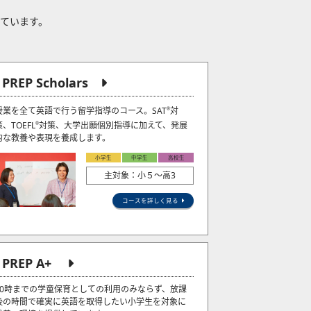
れています。
J PREP Scholars
授業を全て英語で行う留学指導のコース。SAT
対
®
策、TOEFL
対策、大学出願個別指導に加えて、発展
®
的な教養や表現を養成します。
小学生
中学生
高校生
主対象：小５〜高3
コースを詳しく見る
J PREP A+
20時までの学童保育としての利用のみならず、放課
後の時間で確実に英語を取得したい小学生を対象に