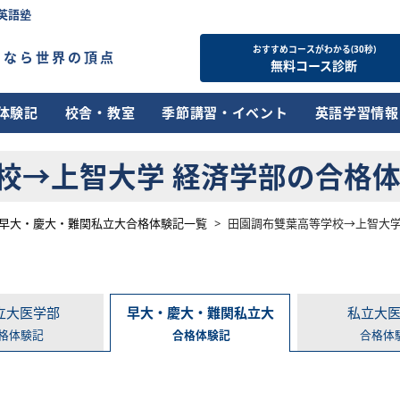
英語塾
おすすめコースがわかる(30秒)
すなら世界の頂点
無料コース診断
体験記
校舎・教室
季節講習・イベント
英語学習情報
→上智大学 経済学部の合格体験談
早大・慶大・難関私立大合格体験記一覧
>
田園調布雙葉高等学校→上智大学 経
立大医学部
早大・慶大・難関私立大
私立大
格体験記
合格体験記
合格体