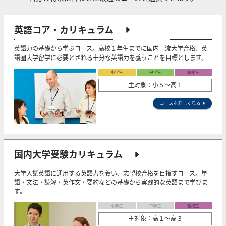
英語コア・カリキュラム
英語力の基礎から学ぶコース。高校１年生までに国内一流大学合格、英
語圏大学留学に必要とされる十分な英語力を養うことを目標とします。
小学生
中学生
高校生
主対象：小５〜高１
コースを詳しく見る
国内大学受験カリキュラム
大学入試英語に通用する英語力を養い、志望校合格を目指すコース。単
語・文法・読解・英作文・要約などの基礎から実践的な英語まで学びま
す。
小学生
中学生
高校生
主対象：高１～高３