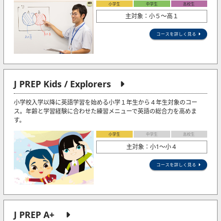
小学生
中学生
高校生
主対象：小５〜高１
コースを詳しく見る
J PREP Kids / Explorers
小学校入学以降に英語学習を始める小学１年生から４年生対象のコー
ス。年齢と学習経験に合わせた練習メニューで英語の総合力を高めま
す。
小学生
中学生
高校生
主対象：小1〜小４
コースを詳しく見る
J PREP A+