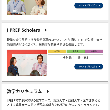
コースを詳しく見る
J PREP Scholars
授業を全て英語で行う留学指導のコース。SAT
対策、TOEFL
対策、大学
®
®
出願個別指導に加えて、発展的な教養や表現を養成します。
小学生
中学生
高校生
主対象：小５〜高3
コースを詳しく見る
数学カリキュラム
J PREPで学ぶ速習型の数学コース。東京大学・京都大学・医学部を始め
とする難関大学入試で重要な基礎力を体系的に学ぶカリキュラムです。