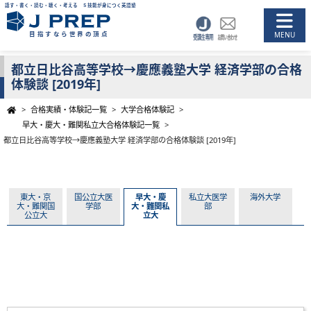
話す・書く・読む・聴く・考える ５技能が身につく英語塾
目指すなら世界の頂点
都立日比谷高等学校→慶應義塾大学 経済学部の合格
体験談 [2019年]
>
合格実績・体験記一覧
>
大学合格体験記
>
早大・慶大・難関私立大合格体験記一覧
>
都立日比谷高等学校→慶應義塾大学 経済学部の合格体験談 [2019年]
東大・京
国公立大医
早大・慶
私立大医学
海外大学
大・難関国
学部
大・難関私
部
公立大
立大