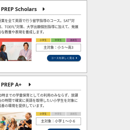
J PREP Scholars
授業を全て英語で行う留学指導のコース。SAT
対
®
策、TOEFL
対策、大学出願個別指導に加えて、発展
®
的な教養や表現を養成します。
小学生
中学生
高校生
主対象：小５〜高3
コースを詳しく見る
J PREP A+
20時までの学童保育としての利用のみならず、放課
後の時間で確実に英語を取得したい小学生を対象に
最善の環境を提供しています。
小学生
中学生
高校生
主対象：小学１～小６