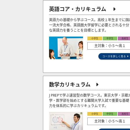
英語コア・カリキュラム
英語力の基礎から学ぶコース。高校１年生までに国
一流大学合格、英語圏大学留学に必要とされる十分
な英語力を養うことを目標とします。
小学生
中学生
高校生
主対象：小５〜高１
コースを詳しく見る
数学カリキュラム
J PREPで学ぶ速習型の数学コース。東京大学・京都
学・医学部を始めとする難関大学入試で重要な基礎
力を体系的に学ぶカリキュラムです。
小学生
中学生
高校生
主対象：小５〜高１