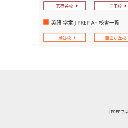
茗荷谷校
三田校
英語 学童 J PREP A+ 校舎一覧
渋谷校
自由が丘校
J PRE