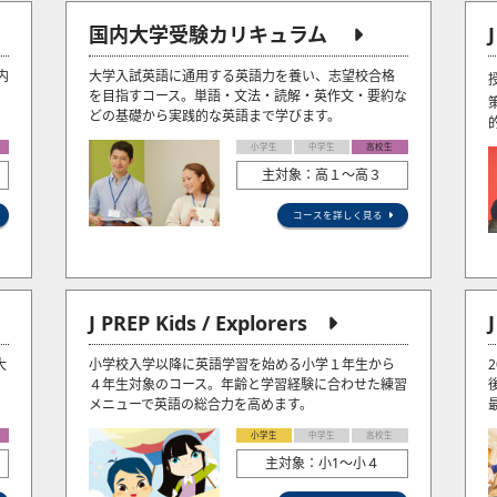
国内大学受験カリキュラム
内
大学入試英語に通用する英語力を養い、志望校合格
を目指すコース。単語・文法・読解・英作文・要約な
どの基礎から実践的な英語まで学びます。
小学生
中学生
高校生
主対象：高１～高３
コースを詳しく見る
J PREP Kids / Explorers
大
小学校入学以降に英語学習を始める小学１年生から
４年生対象のコース。年齢と学習経験に合わせた練習
メニューで英語の総合力を高めます。
小学生
中学生
高校生
主対象：小1〜小４