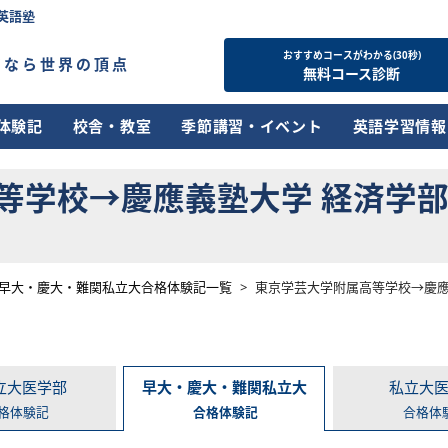
英語塾
おすすめコースがわかる(30秒)
すなら世界の頂点
無料コース診断
体験記
校舎・教室
季節講習・イベント
英語学習情報
学校→慶應義塾大学 経済学部の合
早大・慶大・難関私立大合格体験記一覧
>
東京学芸大学附属高等学校→慶應義
立大医学部
早大・慶大・難関私立大
私立大
格体験記
合格体験記
合格体