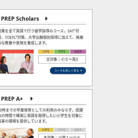
J PREP Scholars
授業を全て英語で行う留学指導のコース。SAT
対
®
策、TOEFL
対策、大学出願個別指導に加えて、発展
®
的な教養や表現を養成します。
小学生
中学生
高校生
主対象：小５〜高3
コースを詳しく見る
J PREP A+
20時までの学童保育としての利用のみならず、放課
後の時間で確実に英語を取得したい小学生を対象に
最善の環境を提供しています。
小学生
中学生
高校生
主対象：小学１～小６