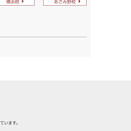
横浜校
あざみ野校
れています。