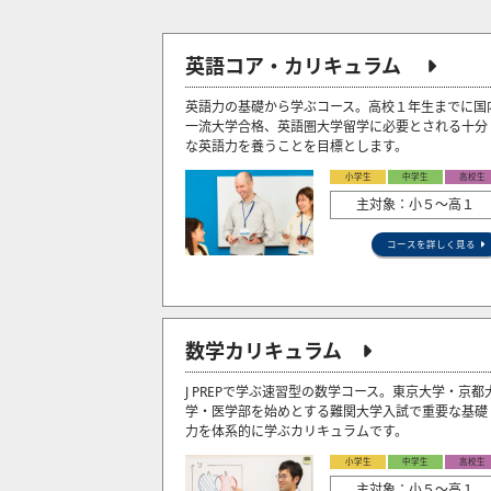
英語コア・カリキュラム
英語力の基礎から学ぶコース。高校１年生までに国
一流大学合格、英語圏大学留学に必要とされる十分
な英語力を養うことを目標とします。
小学生
中学生
高校生
主対象：小５〜高１
コースを詳しく見る
数学カリキュラム
J PREPで学ぶ速習型の数学コース。東京大学・京都
学・医学部を始めとする難関大学入試で重要な基礎
力を体系的に学ぶカリキュラムです。
小学生
中学生
高校生
主対象：小５〜高１