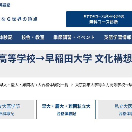
英語塾
おすすめコースがわかる(30秒)
すなら世界の頂点
無料コース診断
体験記
校舎・教室
季節講習・イベント
英語学習情報
高等学校→早稲田大学 文化構
早大・慶大・難関私立大合格体験記一覧
>
東京都市大学等々力高等学校→早
立大医学部
早大・慶大・難関私立大
私立大
格体験記
合格体験記
合格体