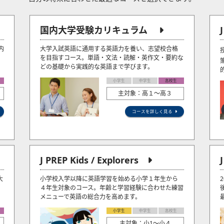
国内大学受験カリキュラム
内
大学入試英語に通用する英語力を養い、志望校合格
を目指すコース。単語・文法・読解・英作文・要約な
どの基礎から実践的な英語まで学びます。
小学生
中学生
高校生
主対象：高１～高３
コースを詳しく見る
J PREP Kids / Explorers
大
小学校入学以降に英語学習を始める小学１年生から
４年生対象のコース。年齢と学習経験に合わせた練習
メニューで英語の総合力を高めます。
小学生
中学生
高校生
主対象：小1〜小４