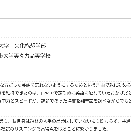
大学 文化構想学部
市大学等々力高等学校
意な方だった英語を忘れないようにするためという理由で親に勧め
を維持できたのは、J PREPで定期的に英語に触れていたおかげだ
集中力とスピードが、課題であった洋書を難単語を調べながらでも
の授業も、私自身は題材の大学の出願はしていないにも関わらず、共
ト模試のリスニングで高得点を取ることに繋がりました。