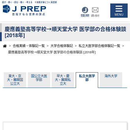
話す・書く・読む・聴く・考える ５技能が身につく英語塾
目指すなら世界の頂点
慶應義塾高等学校→順天堂大学 医学部の合格体験談
[2018年]
>
合格実績・体験記一覧
>
大学合格体験記
>
私立大医学部合格体験記一覧
>
慶應義塾高等学校→順天堂大学 医学部の合格体験談 [2018年]
東大・京
国公立大医
早大・慶
私立大医学
海外大学
大・難関国
学部
大・難関私
部
公立大
立大