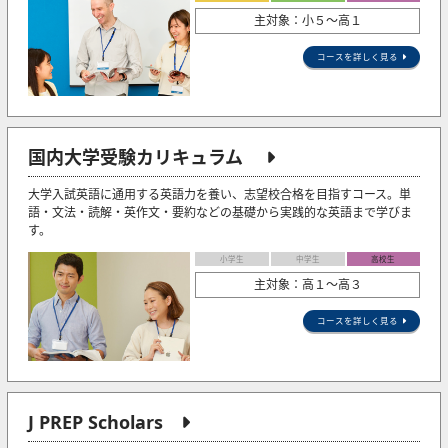
主対象：小５〜高１
コースを詳しく見る
国内大学受験カリキュラム
大学入試英語に通用する英語力を養い、志望校合格を目指すコース。単
語・文法・読解・英作文・要約などの基礎から実践的な英語まで学びま
す。
小学生
中学生
高校生
主対象：高１～高３
コースを詳しく見る
J PREP Scholars