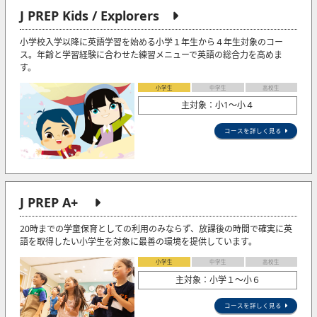
J PREP Kids / Explorers
小学校入学以降に英語学習を始める小学１年生から４年生対象のコー
ス。年齢と学習経験に合わせた練習メニューで英語の総合力を高めま
す。
小学生
中学生
高校生
主対象：小1〜小４
コースを詳しく見る
J PREP A+
20時までの学童保育としての利用のみならず、放課後の時間で確実に英
語を取得したい小学生を対象に最善の環境を提供しています。
小学生
中学生
高校生
主対象：小学１～小６
コースを詳しく見る