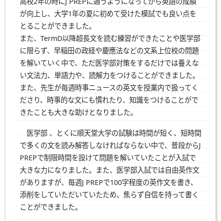
高校2年の時にJ PREPに通うようになってから英語の成績
が向上し、大学1年の夏に初めて受けた模試でも良い点を
とることができました。
また、TermD以降超長文を読む練習ができたことや医学部
に限らず、早稲田の政経や慶應法などの文系上位校の問題
を解いていく中で、ただ医学部対策をするだけでは養えな
い文法力、単語力や、読解力をつけることができました。
また、先生が毎週時事ニュースの英文を授業内で扱ってく
ださり、時事的な文にも慣れたり、知識をつけることがで
きたことも大きな助けとなりました。
医学部 、とくに順天堂大学の試験は時間が短く、短時間
で多くの文を読み解答しなければならない中で、普段からJ
PREPで制限時間を設けて問題を解いていたことが入試で
大きな力になりました。また、医学部入試では自由英作文
がありますが、毎週J PREPで100字程度の英作文を書き、
添削をしていただいていたため、焦らず自信を持って書く
ことができました。