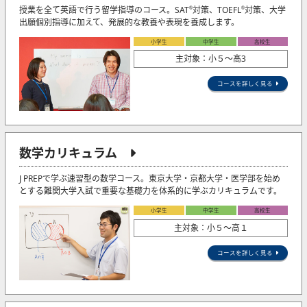
授業を全て英語で行う留学指導のコース。SAT
対策、TOEFL
対策、大学
®
®
出願個別指導に加えて、発展的な教養や表現を養成します。
小学生
中学生
高校生
主対象：小５〜高3
コースを詳しく見る
数学カリキュラム
J PREPで学ぶ速習型の数学コース。東京大学・京都大学・医学部を始め
とする難関大学入試で重要な基礎力を体系的に学ぶカリキュラムです。
小学生
中学生
高校生
主対象：小５〜高１
コースを詳しく見る