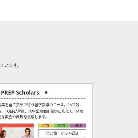
れています。
J PREP Scholars
授業を全て英語で行う留学指導のコース。SAT
対
®
策、TOEFL
対策、大学出願個別指導に加えて、発展
®
的な教養や表現を養成します。
小学生
中学生
高校生
主対象：小５〜高3