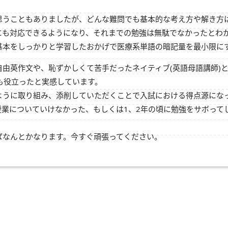
うこともありましたが、どんな難問でも基本的な考え方や解き方は
にも対応できるようになり、それまでの勉強は無駄でなかったとわ
基本をしっかりと学習したおかげで医療系単語の暗記量を最小限に
由英作文や、恥ずかしくて苦手だったネイティブ(英語母語講師)
も役立ったと実感しています。
ように取り組み、添削していただくことで入試における得点源にな
まり授業についていけなかった、もしくは1、2年の頃に勉強をサボっ
ばなんとかなります。今すぐ頑張ってください。