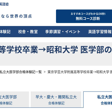
英語塾
おすすめコースがわかる(30秒)
すなら世界の頂点
無料コース診断
体験記
校舎・教室
季節講習・イベント
英語学習情報
等学校卒業→昭和大学 医学部の合
私立大医学部合格体験記一覧
>
東京学芸大学附属高等学校卒業→昭和大学 医
立大医学部
早大・慶大・難関私立大
私立大
格体験記
合格体験記
合格体