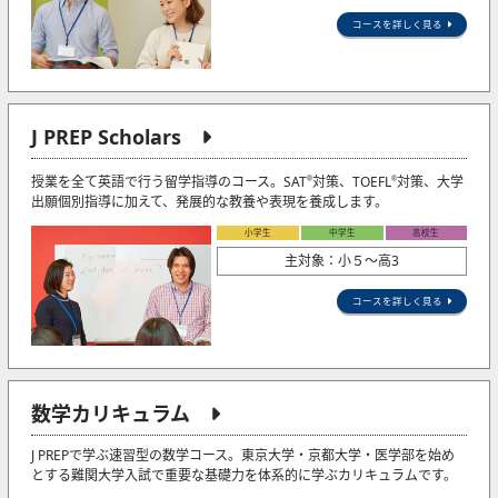
コースを詳しく見る
J PREP Scholars
授業を全て英語で行う留学指導のコース。SAT
対策、TOEFL
対策、大学
®
®
出願個別指導に加えて、発展的な教養や表現を養成します。
小学生
中学生
高校生
主対象：小５〜高3
コースを詳しく見る
数学カリキュラム
J PREPで学ぶ速習型の数学コース。東京大学・京都大学・医学部を始め
とする難関大学入試で重要な基礎力を体系的に学ぶカリキュラムです。