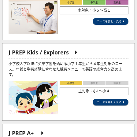
小学生
中学生
高校生
主対象：小５〜高１
コースを詳しく見る
J PREP Kids / Explorers
小学校入学以降に英語学習を始める小学１年生から４年生対象のコー
ス。年齢と学習経験に合わせた練習メニューで英語の総合力を高めま
す。
小学生
中学生
高校生
主対象：小1〜小４
コースを詳しく見る
J PREP A+