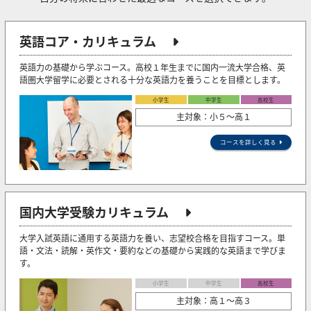
英語コア・カリキュラム
英語力の基礎から学ぶコース。高校１年生までに国内一流大学合格、英
語圏大学留学に必要とされる十分な英語力を養うことを目標とします。
小学生
中学生
高校生
主対象：小５〜高１
コースを詳しく見る
国内大学受験カリキュラム
大学入試英語に通用する英語力を養い、志望校合格を目指すコース。単
語・文法・読解・英作文・要約などの基礎から実践的な英語まで学びま
す。
小学生
中学生
高校生
主対象：高１～高３