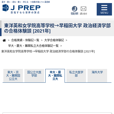
話す・書く・読む・聴く・考える ５技能が身につく英語塾
目指すなら世界の頂点
東洋英和女学院高等学校→早稲田大学 政治経済学部
の合格体験談 [2021年]
>
合格実績・体験記一覧
>
大学合格体験記
>
早大・慶大・難関私立大合格体験記一覧
>
東洋英和女学院高等学校→早稲田大学 政治経済学部の合格体験談 [2021年]
東大・京
国公立大医
早大・慶
私立大医学
海外大学
大・難関国
学部
大・難関私
部
公立大
立大