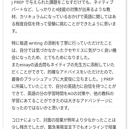
J PREP で与えられた課題をこなすだけでも、ネイティブ
パートなど、しっかりと4技能の対策が出来るような教
材、カリキュラムになっているおかげで英語に関してはあ
る程度自信を持って受験に挑むことができたように思いま
す。
特に毎週 writing の添削を丁寧に行っていただけたこと
は、自分では気づかなかったクセやミスに気がつく良い機
会になったため、とてもためになりました。
またessayの過去問もネイティブの先生方に添削していた
だくことができて、的確なアドバイスをいただけたので、
最後のブラッシュアップに大変役に立ちました。 J PREP
に所属していたことで、自分の英語力に自信を持つことが
できて、英語の分の学習時間をAOの対策や、他の教科の
学習にあてることができたのは大きなアドバンテージに
なったのではないかと思います。
コロナによって、対面の授業が例年より少なかったことは
少し残念でしたが、緊急事態宣言下でもオンラインで授業