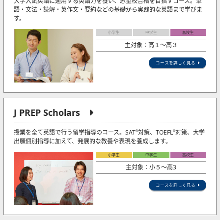
大学入試英語に通用する英語力を養い、志望校合格を目指すコース。単
語・文法・読解・英作文・要約などの基礎から実践的な英語まで学びま
す。
小学生
中学生
高校生
主対象：高１～高３
コースを詳しく見る
J PREP Scholars
授業を全て英語で行う留学指導のコース。SAT
対策、TOEFL
対策、大学
®
®
出願個別指導に加えて、発展的な教養や表現を養成します。
小学生
中学生
高校生
主対象：小５〜高3
コースを詳しく見る