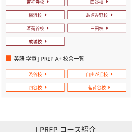
吉祥寺校
四谷校
横浜校
あざみ野校
茗荷谷校
三田校
成城校
英語 学童 J PREP A+ 校舎一覧
渋谷校
自由が丘校
四谷校
茗荷谷校
J PREP コース紹介