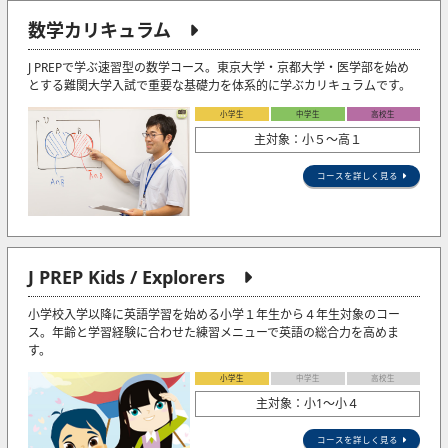
数学カリキュラム
J PREPで学ぶ速習型の数学コース。東京大学・京都大学・医学部を始め
とする難関大学入試で重要な基礎力を体系的に学ぶカリキュラムです。
小学生
中学生
高校生
主対象：小５〜高１
コースを詳しく見る
J PREP Kids / Explorers
小学校入学以降に英語学習を始める小学１年生から４年生対象のコー
ス。年齢と学習経験に合わせた練習メニューで英語の総合力を高めま
す。
小学生
中学生
高校生
主対象：小1〜小４
コースを詳しく見る