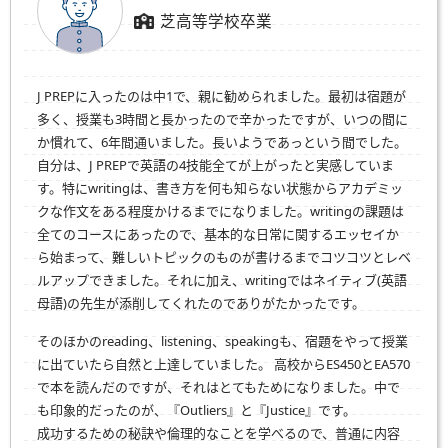
芝高等学校卒業
J PREPに入ったのは中1で、親に勧められました。最初は宿題が
多く、授業も3時間と長かったので辛かったですが、いつの間に
か慣れて、6年間通いました。長いようであっという間でした。
自分は、J PREPで英語の4技能全てが上がったと実感していま
す。特にwritingは、書き方を何も知らない状態からアカデミッ
クな作文をある程度かけるまでになりました。writingの課題は
全てのコースにあったので、基本的な日常に関するエッセイか
ら始まって、難しいトピックのものが書けるまでコツコツとレベ
ルアップできました。それに加え、writingではネイティブ(英語
母語)の先生が添削してくれたのでありがたかったです。
そのほかのreading、listening、speakingも、宿題をやって授業
に出ていたら自然と上達していました。 高校からES450とEA570
で本を読んだのですが、それはとてもためになりました。中で
も印象的だったのが、『Outliers』と『Justice』です。
成功するための秘訣や倫理的なことを学べるので、普通に内容