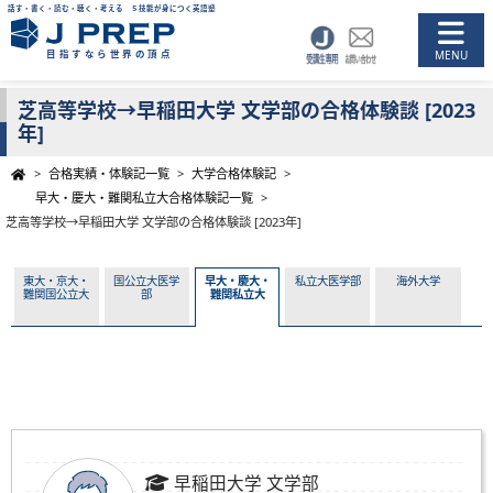
話す・書く・読む・聴く・考える ５技能が身につく英語塾
目指すなら世界の頂点
芝高等学校→早稲田大学 文学部の合格体験談 [2023
年]
>
合格実績・体験記一覧
>
大学合格体験記
>
早大・慶大・難関私立大合格体験記一覧
>
芝高等学校→早稲田大学 文学部の合格体験談 [2023年]
東大・京大・
国公立大医学
早大・慶大・
私立大医学部
海外大学
難関国公立大
部
難関私立大
早稲田大学 文学部