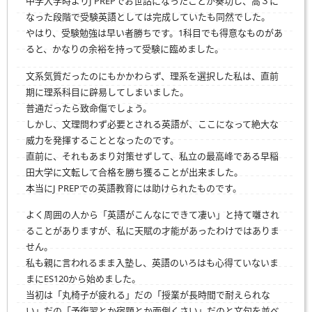
中学入学時よりJ PREPでお世話になったことが奏功し、高３に
なった段階で受験英語としては完成していたも同然でした。
やはり、受験勉強は早い者勝ちです。1科目でも得意なものがあ
ると、かなりの余裕を持って受験に臨めました。
文系気質だったのにもかかわらず、理系を選択した私は、直前
期に理系科目に辟易してしまいました。
普通だったら致命傷でしょう。
しかし、文理問わず必要とされる英語が、ここになって絶大な
威力を発揮することとなったのです。
直前に、それもあまり対策せずして、私立の最高峰である早稲
田大学に文転して合格を勝ち獲ることが出来ました。
本当にJ PREPでの英語教育には助けられたものです。
よく周囲の人から「英語がこんなにできて凄い」と持て囃され
ることがありますが、私に天賦の才能があったわけではありま
せん。
私も親に言われるまま入塾し、英語のいろはも心得ていないま
まにES120から始めました。
当初は「丸椅子が疲れる」だの「授業が長時間で耐えられな
い」だの「予復習とか宿題とか面倒くさい」だのと文句を並べ