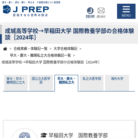
話す・書く・読む・聴く・考える ５技能が身につく英語塾
目指すなら世界の頂点
成城高等学校→早稲田大学 国際教養学部の合格体験
談［2024年］
>
合格実績・体験記一覧
>
大学合格体験記
>
早大・慶大・難関私立大合格体験記一覧
>
成城高等学校→早稲田大学 国際教養学部の合格体験談［2024年］
東大・京大・
国公立大医学
早大・慶大・
私立大医学部
海外大学
難関国公立大
部
難関私立大
早稲田大学 国際教養学部