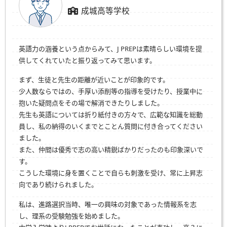
成城高等学校
英語力の涵養という点からみて、J PREPは素晴らしい環境を提
供してくれていたと振り返ってみて思います。
まず、生徒と先生の距離が近いことが印象的です。
少人数ならではの、手厚い添削等の指導を受けたり、授業中に
抱いた疑問点をその場で解消できたりしました。
先生も英語については折り紙付きの方々で、広範な知識を総動
員し、私の納得のいくまでとことん質問に付き合ってください
ました。
また、仲間は優秀で志の高い精鋭ばかりだったのも印象深いで
す。
こうした環境に身を置くことで自らも刺激を受け、常に上昇志
向であり続けられました。
私は、進路選択当時、唯一の興味の対象であった情報系を志
し、理系の受験勉強を始めました。