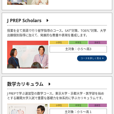
J PREP Scholars
授業を全て英語で行う留学指導のコース。SAT
対策、TOEFL
対策、大学
®
®
出願個別指導に加えて、発展的な教養や表現を養成します。
小学生
中学生
高校生
主対象：小５〜高3
コースを詳しく見る
数学カリキュラム
J PREPで学ぶ速習型の数学コース。東京大学・京都大学・医学部を始め
とする難関大学入試で重要な基礎力を体系的に学ぶカリキュラムです。
小学生
中学生
高校生
主対象：小５〜高１