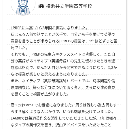
横浜共立学園高等学校
J PREPには高1から3年間お世話になりました。
私は元々人前で話すことが苦手で、自分から手を挙げて英語で
意見を言うことが求められるJ PREPの授業は、1年ほどずっと苦
痛でした。
それでも、J PREPの先生方やクラスメイトは皆優しく、また自
分の英語がネイティブ（英語母語）の先生に伝わったときの達
成感は格別で、だんだん自分から発言できるようになり、高2か
らは授業が楽しいと思えるようになりました。
また、ネイティブ（英語母語講師）パートでは、時事問題や倫
理問題など、様々な分野について深く考え、さらに友達の意見
を聞くことで視野が広がりました。
高3ではEA690でお世話になりました。周りは難しい過去問もす
らすら解くような人ばかりで、いつも刺激を受けていました。
EA690では毎週英作文を添削していただきましたが、1年間様々
なタイプの英作文を書き、沢山アドバイスをいただけたこと