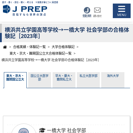
話す・書く・読む・聴く・考える ５技能が身につく英語塾
目指すなら世界の頂点
横浜共立学園高等学校→一橋大学 社会学部の合格体
験記［2023年］
>
合格実績・体験記一覧
>
大学合格体験記
>
東大・京大・難関国公立大合格体験記一覧
>
横浜共立学園高等学校→一橋大学 社会学部の合格体験記［2023年］
東大・京大・
国公立大医学
早大・慶大・
私立大医学部
海外大学
難関国公立大
部
難関私立大
一橋大学 社会学部