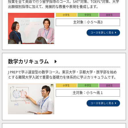
授業を全て英語で行う留学指導のコース。SAT
対策、TOEFL
対策、大学
®
®
出願個別指導に加えて、発展的な教養や表現を養成します。
小学生
中学生
高校生
主対象：小５〜高3
コースを詳しく見る
数学カリキュラム
J PREPで学ぶ速習型の数学コース。東京大学・京都大学・医学部を始め
とする難関大学入試で重要な基礎力を体系的に学ぶカリキュラムです。
小学生
中学生
高校生
主対象：小５〜高１
コースを詳しく見る