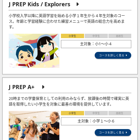
J PREP Kids / Explorers
小学校入学以降に英語学習を始める小学１年生から４年生対象のコー
ス。年齢と学習経験に合わせた練習メニューで英語の総合力を高めま
す。
小学生
中学生
高校生
主対象：小1〜小４
コースを詳しく見る
J PREP A+
20時までの学童保育としての利用のみならず、放課後の時間で確実に英
語を取得したい小学生を対象に最善の環境を提供しています。
小学生
中学生
高校生
主対象：小学１～小６
コースを詳しく見る