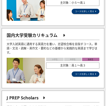
主対象：小５〜高１
コースを詳しく見る
国内大学受験カリキュラム
大学入試英語に通用する英語力を養い、志望校合格を目指すコース。単
語・文法・読解・英作文・要約などの基礎から実践的な英語まで学びま
す。
小学生
中学生
高校生
主対象：高１～高３
コースを詳しく見る
J PREP Scholars