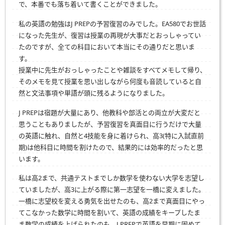
で、本番でも落ち着いて書くことができました。
私の英語の勉強はJ PREPの予習復習のみでした。EA580でお世話
になった先生が、復習は授業の再現が大事だとおっしゃってい
たのですが、全ての科目において本当にその通りだと思いま
す。
授業中に先生がおっしゃったことや雑談をすべてメモして帰り、
そのメモを見て授業を思い出しながら何度も音読していると自
然と文法事項や単語が頭に残るようになりました。
J PREPは宿題が大量にあり、他教科や部活との両立が大変だと
思うこともありましたが、予習復習を真面目に行うだけで大量
の英語に触れ、自然と4技能を身に着けられ、高3(特に入試直前
期)は他科目に時間を割けたので、結果的には効率的だったと思
います。
私は高2まで、共通テストまでしか数学を使わない大学を志望し
ていましたが、高3に上がる際に第一志望を一橋に変えました。
一橋に志望校を変える勇気を出せたのも、高2まで真面目にやっ
てこなかった数学に時間を割いて、英語の成績をキープしたま
ま数学の成績を上げられたのも、J PREPで英語を早期に固めて