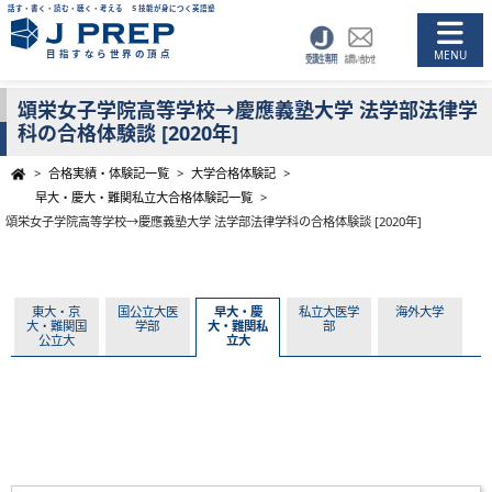
話す・書く・読む・聴く・考える ５技能が身につく英語塾
目指すなら世界の頂点
頌栄女子学院高等学校→慶應義塾大学 法学部法律学
科の合格体験談 [2020年]
>
合格実績・体験記一覧
>
大学合格体験記
>
早大・慶大・難関私立大合格体験記一覧
>
頌栄女子学院高等学校→慶應義塾大学 法学部法律学科の合格体験談 [2020年]
東大・京
国公立大医
早大・慶
私立大医学
海外大学
大・難関国
学部
大・難関私
部
公立大
立大