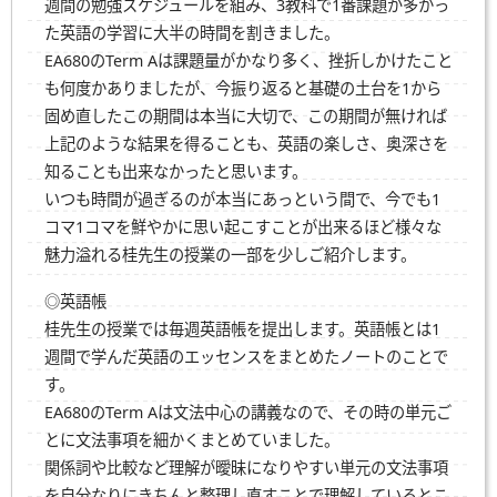
週間の勉強スケジュールを組み、3教科で1番課題が多かっ
た英語の学習に大半の時間を割きました。
EA680のTerm Aは課題量がかなり多く、挫折しかけたこと
も何度かありましたが、今振り返ると基礎の土台を1から
固め直したこの期間は本当に大切で、この期間が無ければ
上記のような結果を得ることも、英語の楽しさ、奥深さを
知ることも出来なかったと思います。
いつも時間が過ぎるのが本当にあっという間で、今でも1
コマ1コマを鮮やかに思い起こすことが出来るほど様々な
魅力溢れる桂先生の授業の一部を少しご紹介します。
◎英語帳
桂先生の授業では毎週英語帳を提出します。英語帳とは1
週間で学んだ英語のエッセンスをまとめたノートのことで
す。
EA680のTerm Aは文法中心の講義なので、その時の単元ご
とに文法事項を細かくまとめていました。
関係詞や比較など理解が曖昧になりやすい単元の文法事項
を自分なりにきちんと整理し直すことで理解しているとこ