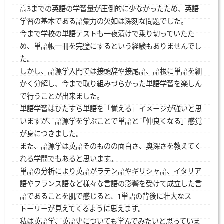
高3までの英語の学習量が圧倒的に少なかったため、英語
学習の基本である語彙力の欠如は深刻な問題でした。
今まで学校の単語テストも一夜漬けで乗り切っていたた
め、単語帳一冊を完璧にするという経験もありませんでし
た。
しかし、語源学入門では接頭辞や接尾語、語根に単語を細
かく分解し、今まで取り組みづらかった単語学習を楽しん
で行うことが出来ました。
単語学習はひたすら単語を「覚える」イメージが強いと思
いますが、語源学を学ぶことで単語と「仲良くなる」感覚
が身につきました。
また、語源学は英語そのものの面白さ、奥深さを教えてく
れる学問でもあると思います。
単語の分析により英語がラテン語やギリシャ語、イタリア
語やフランス語など様々な言語の影響を受けて成立した言
語であることを肌で感じると、1単語の背後に壮大なス
トーリーが見えてくるように思えます。
私は英語学、英語史についても学んでみたいと思っていま