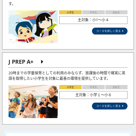
す。
小学生
中学生
高校生
主対象：小1〜小４
コースを詳しく見る
J PREP A+
20時までの学童保育としての利用のみならず、放課後の時間で確実に英
語を取得したい小学生を対象に最善の環境を提供しています。
小学生
中学生
高校生
主対象：小学１～小６
コースを詳しく見る