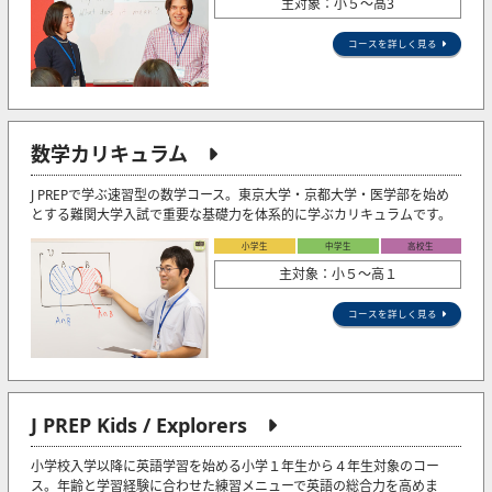
主対象：小５〜高3
コースを詳しく見る
数学カリキュラム
J PREPで学ぶ速習型の数学コース。東京大学・京都大学・医学部を始め
とする難関大学入試で重要な基礎力を体系的に学ぶカリキュラムです。
小学生
中学生
高校生
主対象：小５〜高１
コースを詳しく見る
J PREP Kids / Explorers
小学校入学以降に英語学習を始める小学１年生から４年生対象のコー
ス。年齢と学習経験に合わせた練習メニューで英語の総合力を高めま