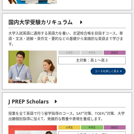
国内大学受験カリキュラム
大学入試英語に通用する英語力を養い、志望校合格を目指すコース。単
語・文法・読解・英作文・要約などの基礎から実践的な英語まで学びま
す。
小学生
中学生
高校生
主対象：高１～高３
コースを詳しく見る
J PREP Scholars
授業を全て英語で行う留学指導のコース。SAT
対策、TOEFL
対策、大学
®
®
出願個別指導に加えて、発展的な教養や表現を養成します。
小学生
中学生
高校生