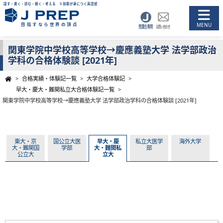
話す・書く・読む・聴く・考える ５技能が身につく英語塾
目指すなら世界の頂点
関東学院中学校高等学校→慶應義塾大学 法学部政治
学科の合格体験談 [2021年]
>
合格実績・体験記一覧
>
大学合格体験記
>
早大・慶大・難関私立大合格体験記一覧
>
関東学院中学校高等学校→慶應義塾大学 法学部政治学科の合格体験談 [2021年]
東大・京
国公立大医
早大・慶
私立大医学
海外大学
大・難関国
学部
大・難関私
部
公立大
立大