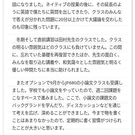
話になりました。ネイティブの授業の後に、その延長のよ
うに英語で僕たちに質問を出してきたり、クラスのみんな
で答えが分かれた問題に20分以上かけて大議論を交わした
のも印象に残っています。
冬期そして直前講習は田村先生のクラスでした。クラス
の明るい雰囲気はどのクラスにも負けていません。この間
に、忘れていた基礎を再復習できたほか、先生の面白く、
みんなを取り込む講義や、和気藹々とした雰囲気と明るく
優しい仲間たちに本当に助けられました。
またオプションで9月からJP680の小論文クラスも受講し
ました。学校でも小論文をやっていたので、週二回課題を
こなすペースで進みました。ここで、小論文の課題文の
バックグランドを学んだり、ディスカッションなどを通じ
て考えを広げ、深めることができました。今まで物を書く
ことはあまりなかったので、定期的に書く習慣がつけられ
たことが大きいと思います。