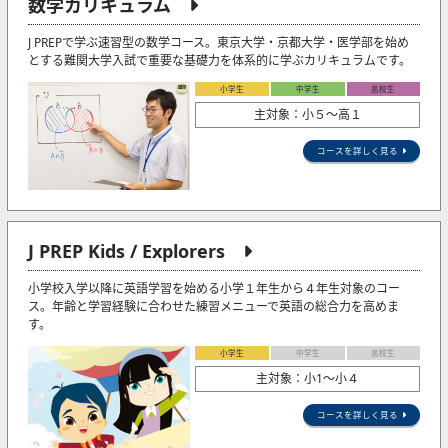
数学カリキュラム
J PREPで学ぶ速習型の数学コース。東京大学・京都大学・医学部を始め
とする難関大学入試で重要な基礎力を体系的に学ぶカリキュラムです。
小学生
中学生
高校生
主対象：小５〜高１
コースを詳しく見る
J PREP Kids / Explorers
小学校入学以降に英語学習を始める小学１年生から４年生対象のコー
ス。年齢と学習経験に合わせた練習メニューで英語の総合力を高めま
す。
小学生
中学生
高校生
主対象：小1〜小４
コースを詳しく見る