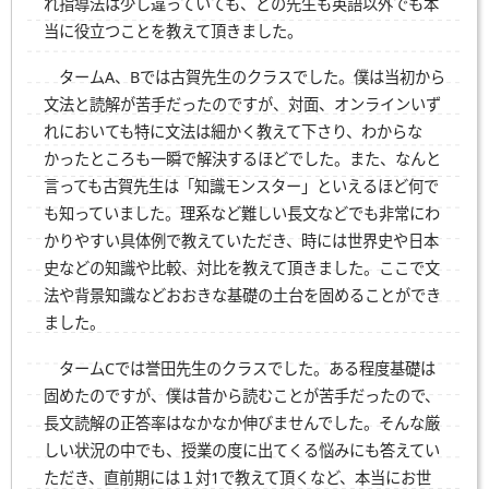
れ指導法は少し違っていても、どの先生も英語以外でも本
当に役立つことを教えて頂きました。
タームA、Bでは古賀先生のクラスでした。僕は当初から
文法と読解が苦手だったのですが、対面、オンラインいず
れにおいても特に文法は細かく教えて下さり、わからな
かったところも一瞬で解決するほどでした。また、なんと
言っても古賀先生は「知識モンスター」といえるほど何で
も知っていました。理系など難しい長文などでも非常にわ
かりやすい具体例で教えていただき、時には世界史や日本
史などの知識や比較、対比を教えて頂きました。ここで文
法や背景知識などおおきな基礎の土台を固めることができ
ました。
タームCでは誉田先生のクラスでした。ある程度基礎は
固めたのですが、僕は昔から読むことが苦手だったので、
長文読解の正答率はなかなか伸びませんでした。そんな厳
しい状況の中でも、授業の度に出てくる悩みにも答えてい
ただき、直前期には１対1で教えて頂くなど、本当にお世