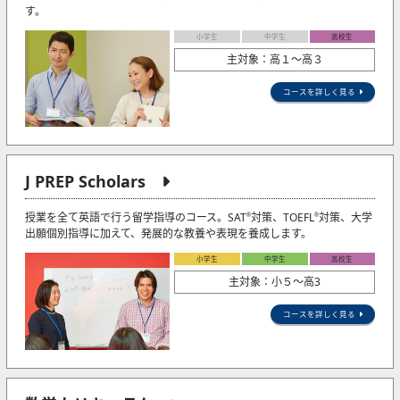
す。
小学生
中学生
高校生
主対象：高１～高３
コースを詳しく見る
J PREP Scholars
授業を全て英語で行う留学指導のコース。SAT
対策、TOEFL
対策、大学
®
®
出願個別指導に加えて、発展的な教養や表現を養成します。
小学生
中学生
高校生
主対象：小５〜高3
コースを詳しく見る