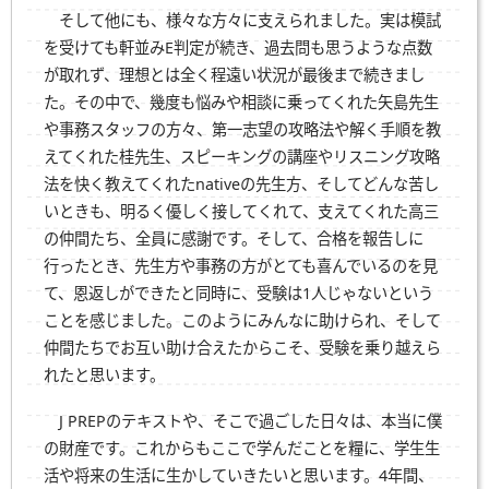
そして他にも、様々な方々に支えられました。実は模試
を受けても軒並みE判定が続き、過去問も思うような点数
が取れず、理想とは全く程遠い状況が最後まで続きまし
た。その中で、幾度も悩みや相談に乗ってくれた矢島先生
や事務スタッフの方々、第一志望の攻略法や解く手順を教
えてくれた桂先生、スピーキングの講座やリスニング攻略
法を快く教えてくれたnativeの先生方、そしてどんな苦し
いときも、明るく優しく接してくれて、支えてくれた高三
の仲間たち、全員に感謝です。そして、合格を報告しに
行ったとき、先生方や事務の方がとても喜んでいるのを見
て、恩返しができたと同時に、受験は1人じゃないという
ことを感じました。このようにみんなに助けられ、そして
仲間たちでお互い助け合えたからこそ、受験を乗り越えら
れたと思います。
J PREPのテキストや、そこで過ごした日々は、本当に僕
の財産です。これからもここで学んだことを糧に、学生生
活や将来の生活に生かしていきたいと思います。4年間、