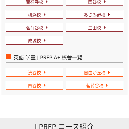
吉祥寺校
四谷校
横浜校
あざみ野校
茗荷谷校
三田校
成城校
英語 学童 J PREP A+ 校舎一覧
渋谷校
自由が丘校
四谷校
茗荷谷校
J PREP コース紹介