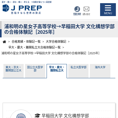
話す・書く・読む・聴く・考える ５技能が身につく英語塾
目指すなら世界の頂点
浦和明の星女子高等学校→早稲田大学 文化構想学部
の合格体験記［2025年］
>
合格実績・体験記一覧
>
大学合格体験記
>
早大・慶大・難関私立大合格体験記一覧
>
浦和明の星女子高等学校→早稲田大学 文化構想学部の合格体験記［2025年］
東大・京大・
国公立大医学
早大・慶大・
私立大医学部
海外大学
難関国公立大
部
難関私立大
早稲田大学 文化構想学部