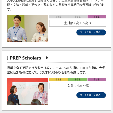
大学入試英語に通用する英語力を養い、志望校合格を目指すコース。単
語・文法・読解・英作文・要約などの基礎から実践的な英語まで学びま
す。
小学生
中学生
高校生
主対象：高１～高３
コースを詳しく見る
J PREP Scholars
授業を全て英語で行う留学指導のコース。SAT
対策、TOEFL
対策、大学
®
®
出願個別指導に加えて、発展的な教養や表現を養成します。
小学生
中学生
高校生
主対象：小５〜高3
コースを詳しく見る