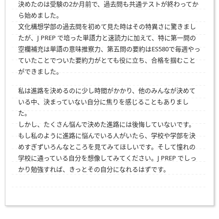
決めたのは受験の2か月前で、過去問も共通テストが終わってか
ら始めました。
文化構想学部の過去問を初めて見た時はその特異さに驚きまし
たが、
J PREP
で培った単語力と速読力に加えて、特に第一問の
空欄補充は単語の意味推察力、第五問の要約はES580で毎週やっ
ていたことでついた要約力がとても役に立ち、合格を掴むこと
ができました。
私は進路を決めるのに少し時間がかかり、他のみんなが決めて
いる中、決まっていない自分に焦りを感じることもありまし
た。
しかし、たくさん悩んで決めた進路には後悔していないです。
もし私のように進路に悩んでいる人がいたら、学校や学部を決
めすぎずいろんなところを見てみてほしいです。そして憧れの
学校に通っている自分を想像してみてください。
J PREP
でしっ
かり勉強すれば、きっとその自分になれるはずです。