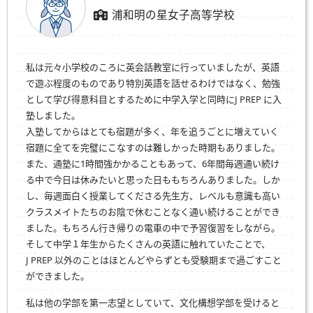
浦和明の星女子高等学校
私は元々小学校のころに英会話教室に行っていましたが、英語
で遊ぶ程度のものであり特別英語を話せるわけではなく、勉強
として学び得意科目とするために中学入学と同時に
J PREP
に入
塾しました。
入塾してからはとても宿題が多く、年を追うごとに増えていく
宿題に全てを完璧にこなすのは難しかった時期もありました。
また、通塾に1時間強かかることもあって、6年間毎週通い続け
る中で今日は休みたいと思った日ももちろんありました。しか
し、毎週面白く授業してくださる先生方、レベルも意識も高い
クラスメイトたちのお陰で休むことなく通い続けることができ
ました。もちろん行き帰りの電車の中で予習復習をしながら。
そして中学１年生からたくさんの英語に触れていたことで、
J PREP
以外のことはほとんどやらずとも受験期まで過ごすこと
ができました。
私は他の学部を第一志望としていて、文化構想学部を受けると