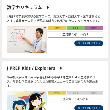
数学カリキュラム
J PREPで学ぶ速習型の数学コース。東京大学・京都大学・医学部を始め
とする難関大学入試で重要な基礎力を体系的に学ぶカリキュラムです。
小学生
中学生
高校生
主対象：小５〜高１
コースを詳しく見る
J PREP Kids / Explorers
小学校入学以降に英語学習を始める小学１年生から４年生対象のコー
ス。年齢と学習経験に合わせた練習メニューで英語の総合力を高めま
す。
小学生
中学生
高校生
主対象：小1〜小４
コースを詳しく見る