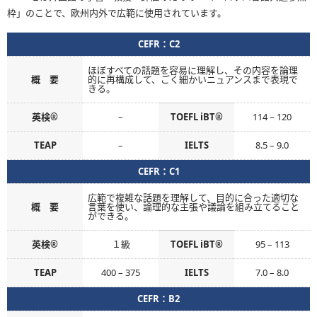
枠」のことで、欧州内外で広範に使用されています。
CEFR：C2
ほぼすべての話題を容易に理解し、その内容を論理
概 要
的に再構成して、ごく細かいニュアンスまで表現で
きる。
英検®
–
TOEFL iBT®
114 – 120
TEAP
–
IELTS
8.5 – 9.0
CEFR：C1
広範で複雑な話題を理解して、目的に合った適切な
概 要
言葉を使い、論理的な主張や議論を組み立てること
ができる。
英検®
１級
TOEFL iBT®
95 – 113
TEAP
400 – 375
IELTS
7.0 – 8.0
CEFR：B2