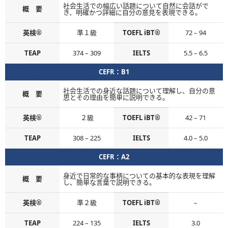
社会生活での幅広い話題について自然に会話がで
概 要
き、明確かつ詳細に自分の意見を表現できる。
英検®
準１級
TOEFL iBT®
72 – 94
TEAP
374 – 309
IELTS
5.5 – 6.5
CEFR：B1
社会生活での身近な話題について理解し、自分の意
概 要
思とその理由を簡単に説明できる。
英検®
２級
TOEFL iBT®
42 – 71
TEAP
308 – 225
IELTS
4.0 – 5.0
CEFR：A2
身近で日常的な事柄についての基本的な表現を理解
概 要
し、簡単な言葉で説明できる。
英検®
準２級
TOEFL iBT®
–
TEAP
224 – 135
IELTS
3.0