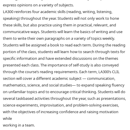
express opinions on a variety of subjects.
LA300 reinforces four academic skills (reading, writing, listening,
speaking) throughout the year. Students will not only work to hone
these skills, but also practice using them in practical, relevant, and
communicative ways. Students will learn the basics of writing and use
them to write their own paragraphs on a variety of topics weekly.
Students will be assigned a book to read each term. During the reading
portion of the class, students will learn how to search through texts for
specific information and have extended discussions on the themes
presented each class. The importance of self-study is also conveyed
through the course’s reading requirements. Each term, LA300’s CLIL
section will cover a different academic subject — communication,
mathematics, science, and social studies— to expand speaking fluency
on unfamiliar topics and to encourage critical thinking. Students will do
several taskbased activities throughout the year, such as presentations,
science experiments, improvisation, and problem-solving exercises,
with the objectives of increasing confidence and raising motivation
while
working in a team.