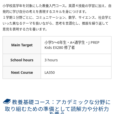
小学校高学年を対象にした教養入門コース。英語４技能の学習に加え、自
発的に学び自分の考えを表現するスキルを身につけます。
１学期１分野ごとに、コミュニケーション、数学、サイエンス、社会学と
いった異なるテーマを扱いながら、思考を言語化し、推敲を繰り返して
意見を表明する力を養います。
小学5〜6年生・A+通学生・J PREP
Main Target
Kids EX280 修了者
School hours
3 hours
Next Course
LA350
教養基礎コース：アカデミックな分野に
取り組むための準備として読解力や分析力
を養う