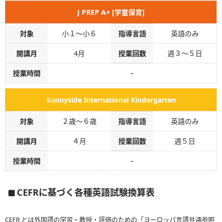
J PREP A+ [学童保育]
対象
小１～小６
指導言語
英語のみ
開講月
4月
授業回数
週３～５日
授業時間
–
Sunnyside International Kindergarten
対象
２歳～６歳
指導言語
英語のみ
開講月
４月
授業回数
週５日
授業時間
–
CEFRに基づく各種英語試験換算表
CEFR とは外国語の学習・教授・評価のための「ヨーロッパ言語共通参照