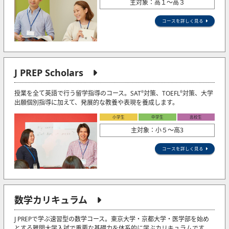
主対象：高１～高３
コースを詳しく見る
J PREP Scholars
授業を全て英語で行う留学指導のコース。SAT
対策、TOEFL
対策、大学
®
®
出願個別指導に加えて、発展的な教養や表現を養成します。
小学生
中学生
高校生
主対象：小５〜高3
コースを詳しく見る
数学カリキュラム
J PREPで学ぶ速習型の数学コース。東京大学・京都大学・医学部を始め
とする難関大学入試で重要な基礎力を体系的に学ぶカリキュラムです。