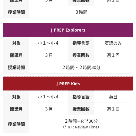
授業時間
３時間
J PREP Explorers
対象
小１～小４
指導言語
英語のみ
開講月
３月
授業回数
週１回
授業時間
２時間～２時間30分
J PREP Kids
対象
小１～小４
指導言語
英日
開講月
３月
授業回数
週１回
２時間＋RT
*
30分
授業時間
（* RT : Review Time）