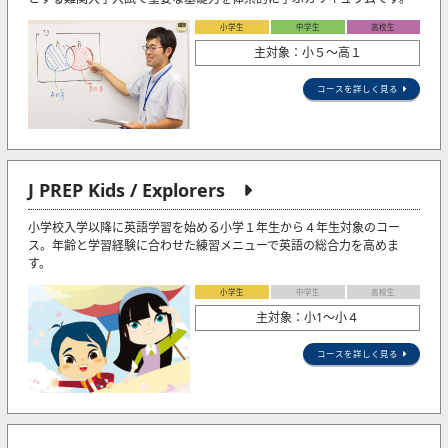
小学生
中学生
高校生
主対象：小５〜高１
コースを詳しく見る
J PREP Kids / Explorers
小学校入学以降に英語学習を始める小学１年生から４年生対象のコー
ス。年齢と学習経験に合わせた練習メニューで英語の総合力を高めま
す。
小学生
中学生
高校生
主対象：小1〜小４
コースを詳しく見る