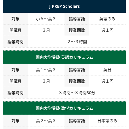
J PREP Scholars
対象
小５～高３
指導言語
英語のみ
開講月
３月
授業回数
週１回
授業時間
２～３時間
国内大学受験 英語カリキュラム
対象
高１～高３
指導言語
英日
開講月
３月
授業回数
週１回
授業時間
３時間～３時間30分
国内大学受験 数学カリキュラム
対象
高２～高３
指導言語
日本語のみ