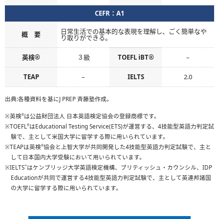
CEFR：A1
日常生活での基本的な表現を理解し、ごく簡単なや
概 要
り取りができる。
英検®
３級
TOEFL iBT®
–
TEAP
–
IELTS
2.0
出典:
各種資料を基にJ PREP 斉藤塾作成。
英検
は公益財団法人 日本英語検定協会の登録商標です。
®
TOEFL
はEducational Testing Service(ETS)が運営する、4技能型英語力判定試
®
験で、主として米国大学に留学する際に用いられています。
TEAPは英検
協会と上智大学が共同開発した4技能型英語力判定試験で、主と
®
して日本国内大学受験において用いられています。
IELTS
はケンブリッジ大学英語検定機構、ブリティッシュ・カウンシル、IDP
™
Educationが共同で運営する4技能型英語力判定試験で、主として英連邦諸国
の大学に留学する際に用いられています。