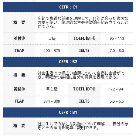
CEFR：C1
広範で複雑な話題を理解して、目的に合った適切な
概 要
言葉を使い、論理的な主張や議論を組み立てること
ができる。
英検®
１級
TOEFL iBT®
95 – 113
TEAP
400 – 375
IELTS
7.0 – 8.0
CEFR：B2
社会生活での幅広い話題について自然に会話がで
概 要
き、明確かつ詳細に自分の意見を表現できる。
英検®
準１級
TOEFL iBT®
72 – 94
TEAP
374 – 309
IELTS
5.5 – 6.5
CEFR：B1
社会生活での身近な話題について理解し、自分の意
概 要
思とその理由を簡単に説明できる。