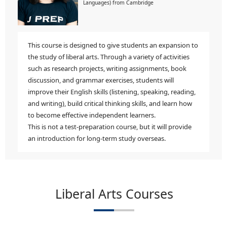
Languages) from Cambridge
した。たくさんの不安と希望が入り混じっていますが、
J PREP
で培ってきた英語技術を生かしてアメリカでの留学生活を楽し
みたいと思います。
This course is designed to give students an expansion to
保護者の声
the study of liberal arts. Through a variety of activities
such as research projects, writing assignments, book
J PREP
Kidsでは英語で遊ぶだけでなく、英語の本をグループで
discussion, and grammar exercises, students will
読んだり、英語でのプレゼンテーションの練習、グラマーや単
improve their English skills (listening, speaking, reading,
語なども勉強していたことが、英語の基礎力の土台になったと
and writing), build critical thinking skills, and learn how
思います。その後、5年生で
J PREP
が主催するカナダキャンプに
to become effective independent learners.
参加し、帰国後、現地の英語は早いんだね、と話していたのが
This is not a test-preparation course, but it will provide
記憶に残っています。
J PREP
の先生がゆっくり話す英語は分か
an introduction for long-term study overseas.
るけれど、現地での英語は分からない、この経験が海外で勉強
したいという気持ちに繋がったのではないかと思います。英語
を学ぶ場を越えて、さまざまな経験を与えてくださった
J PREP
に心から感謝しています。
Liberal Arts Courses