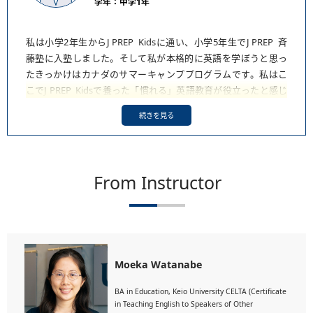
学年：中学1年
私は小学2年生から
J PREP
Kidsに通い、小学5年生で
J PREP
斉
藤塾に入塾しました。そして私が本格的に英語を学ぼうと思っ
たきっかけはカナダのサマーキャンププログラムです。私はこ
こで
J PREP
Kidsで養った「慣れる」英語教育が役立ったと感じ
ています。私はこのキャンプで「学ぶ英語」と「使う英語」は
違うことに気づきました。英語の文法や単語を一生懸命学んで
も、それを自分で使いこなせなければ何の意味もないと感じた
のです。「英語を習う」より前に「英語に慣れる」ことをして
いたから、今まで習ったものを最大限使いこなせていたと感じ
From Instructor
ています。それでも、何をするにも英語でコミュニケーション
をしなければならない環境で不自由を感じた私は、初めて世界
での自分の立ち位置を知りました。その思い知らされた現実が
私が留学したいと思う発端であり、留学準備をやり通す糧にも
なりました。
Moeka Watanabe
Admission Officerとの面接では
J PREP
で普段からネイティブ
BA in Education, Keio University CELTA (Certificate
（英語母語）講師と話していたことが役立ち、緊張せず、まる
in Teaching English to Speakers of Other
で友達と話しているかのように盛り上がって話すことができま