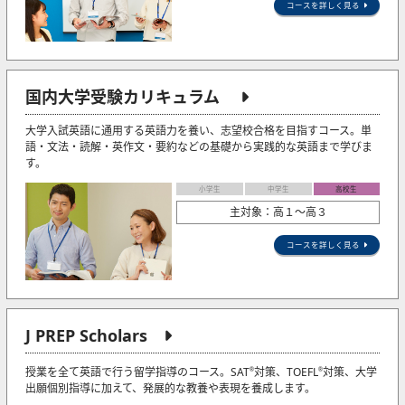
コースを詳しく見る
国内大学受験カリキュラム
大学入試英語に通用する英語力を養い、志望校合格を目指すコース。単
語・文法・読解・英作文・要約などの基礎から実践的な英語まで学びま
す。
小学生
中学生
高校生
主対象：高１～高３
コースを詳しく見る
J PREP Scholars
授業を全て英語で行う留学指導のコース。SAT
対策、TOEFL
対策、大学
®
®
出願個別指導に加えて、発展的な教養や表現を養成します。