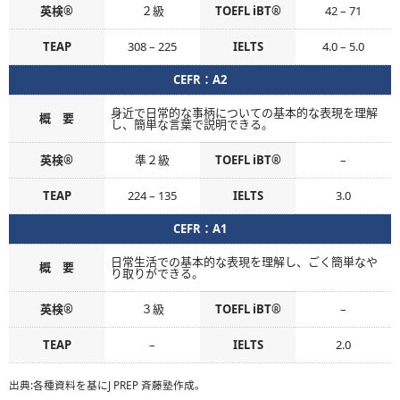
英検®
２級
TOEFL iBT®
42 – 71
TEAP
308 – 225
IELTS
4.0 – 5.0
CEFR：A2
身近で日常的な事柄についての基本的な表現を理解
概 要
し、簡単な言葉で説明できる。
英検®
準２級
TOEFL iBT®
–
TEAP
224 – 135
IELTS
3.0
CEFR：A1
日常生活での基本的な表現を理解し、ごく簡単なや
概 要
り取りができる。
英検®
３級
TOEFL iBT®
–
TEAP
–
IELTS
2.0
出典:
各種資料を基にJ PREP 斉藤塾作成。