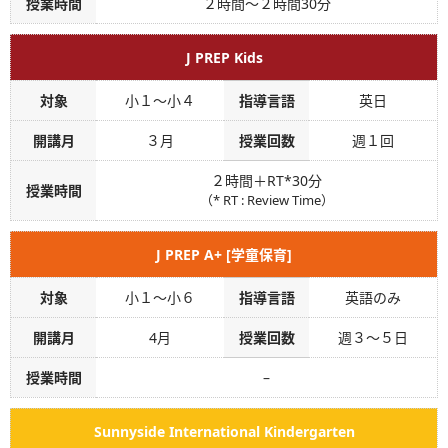
授業時間
２時間～２時間30分
J PREP Kids
対象
小１～小４
指導言語
英日
開講月
３月
授業回数
週１回
２時間＋RT
*
30分
授業時間
（* RT : Review Time）
J PREP A+ [学童保育]
対象
小１～小６
指導言語
英語のみ
開講月
4月
授業回数
週３～５日
授業時間
–
Sunnyside International Kindergarten