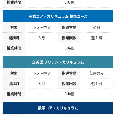
授業時間
３時間
英語コア・カリキュラム 標準コース
対象
小５～中３
指導言語
英日
開講月
３月
授業回数
週１回
授業時間
３時間
全英語 ブリッジ・カリキュラム
対象
小５～中３
指導言語
英語のみ
開講月
３月
授業回数
週１回
授業時間
３時間
数学コア・カリキュラム