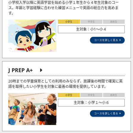
小学校入学以降に英語学習を始める小学１年生から４年生対象のコー
ス。年齢と学習経験に合わせた練習メニューで英語の総合力を高めま
す。
小学生
中学生
高校生
主対象：小1〜小４
コースを詳しく見る
J PREP A+
20時までの学童保育としての利用のみならず、放課後の時間で確実に英
語を取得したい小学生を対象に最善の環境を提供しています。
小学生
中学生
高校生
主対象：小学１～小６
コースを詳しく見る