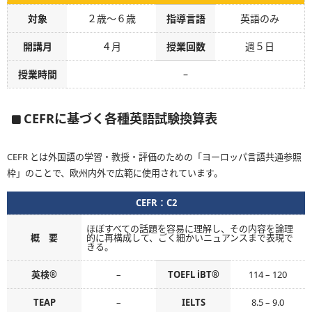
対象
２歳～６歳
指導言語
英語のみ
開講月
４月
授業回数
週５日
授業時間
–
CEFRに基づく各種英語試験換算表
CEFR とは外国語の学習・教授・評価のための「ヨーロッパ言語共通参照
枠」のことで、欧州内外で広範に使用されています。
CEFR：C2
ほぼすべての話題を容易に理解し、その内容を論理
概 要
的に再構成して、ごく細かいニュアンスまで表現で
きる。
英検®
–
TOEFL iBT®
114 – 120
TEAP
–
IELTS
8.5 – 9.0