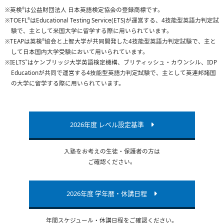
英検
は公益財団法人 日本英語検定協会の登録商標です。
®
TOEFL
はEducational Testing Service(ETS)が運営する、4技能型英語力判定試
®
験で、主として米国大学に留学する際に用いられています。
TEAPは英検
協会と上智大学が共同開発した4技能型英語力判定試験で、主と
®
して日本国内大学受験において用いられています。
IELTS
はケンブリッジ大学英語検定機構、ブリティッシュ・カウンシル、IDP
™
Educationが共同で運営する4技能型英語力判定試験で、主として英連邦諸国
の大学に留学する際に用いられています。
2026年度 レベル設定基準
入塾をお考えの生徒・保護者の方は
ご確認ください。
2026年度 学年暦・休講日程
年間スケジュール・休講日程をご確認ください。