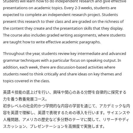
Students will learn how to do independent research and give effective
presentations on academic topics. Every 2-3 weeks, students are
expected to complete an independent research project. Students
present this research to their class and are graded on the richness of
the content they create and the presentation skills that they display.
The course also includes graded writing assignments, where students
are taught how to write effective academic paragraphs.
Throughout the year, students review key intermediate and advanced
grammar techniques with a particular focus on speaking output. In
addition, each week, there are discussion-based activities where
students need to think critically and share ideas on key themes and
topics covered in the class.
英語４技能の底上げを行い、興味や関心のある分野を自律的に探究する
力を養う教養発展コース。
初歩レベルの社会的かつ学問的な内容の学習を通じて、アカデミックな内
容を英語で理解し、英語で表現するための導入を行います。サイエンスや
人権問題、アメリカの歴史など多分野のテーマに関して、リサーチやディ
スカッション、プレゼンテーションを高頻度で実施します。